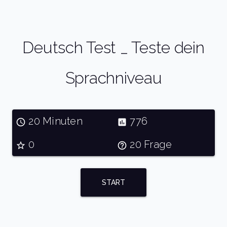
Deutsch Test _ Teste dein
Sprachniveau
20 Minuten
776
0
20 Frage
START