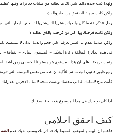
ولهذا كنت تجده دائما يلبي لك ما تطلبه من طلبات قد تراها وقتها عظيم
ولكن كانت سهلة التحقيق من نظر والدك .
وهل تتذكر عندما كان والديك يشتريا لك يشتريا لك بعض الهدايا التي لم 
ولكن كانت فرحتك بها اكبر من فرحتك بالذي تطلبه ؟
ولكن عندما تقدم بنا العمر تعرفنا علي حجم والدينا الذان لا يستطيعا تل
في هذه الدائرة المغلقة دائرة الشكل – المستوي المادي – الثقافة – الذك
وتمت برمجتنا علي ان هذا المستوي هو مستوانا الحقيقي ومن اشد الص
ومع ظهور قانون الجذب تم التأكيد ان هذه من ضمن البرمجه التي تبرمج
فأنت نتاج لايمانك الذاتي بنفسك ولست نتيجه لايمان الاخرين لقدراتك
اذا كان تواجدك فى هذا الموضوع هو نتيجة لسؤالك
كيف احقق احلامي
فاعلم ان البيئه والمجتمع المحيط بك قد اثر بك وسبب لديك عدم
الثقة