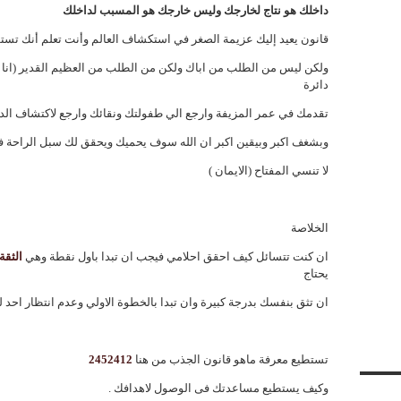
داخلك هو نتاج لخارجك وليس خارجك هو المسبب لداخلك
قانون يعيد إليك عزيمة الصغر في استكشاف العالم وأنت تعلم أنك تس
ولكن ليس من الطلب من اباك ولكن من الطلب من العظيم القدير (انا 
دائرة
تقدمك في عمر المزيفة وارجع الي طفولتك ونقائك وارجع لاكتشاف الد
وبشغف اكبر وبيقين اكبر ان الله سوف يحميك ويحقق لك سبل الراحة ف
لا تنسي المفتاح (الايمان )
الخلاصة
ان كنت تتسائل كيف احقق احلامي فيجب ان تبدا باول نقطة وهي
الثقة
يحتاج
ان تثق بنفسك بدرجة كبيرة وان تبدا بالخطوة الاولي وعدم انتظار احد 
تستطيع معرفة ماهو قانون الجذب من هنا
2452412
وكيف يستطيع مساعدتك فى الوصول لاهدافك .