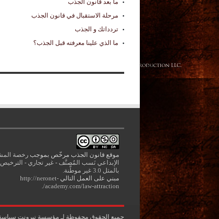
ما بعد قانون الجذب
مرحلة الاستقبال في قانون الجذب
تردداتك و الجذب
ما الذي علينا معرفته قبل الجذب؟
موقع قانون الجذب
مرخّص بموجب
رخصة المش
الإبداعي نَسب المُصنَّف - غير تجاري - الترخيص
بالمثل 3.0 غير موطَّنة
.
مبني على العمل التالي
http://neronet-
.
academy.com/law-attraction/
جميع الحقوق محفوظة لـ
مؤسسة نيرونت
سياسة