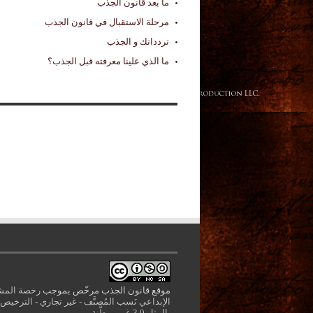
ما بعد قانون الجذب
مرحلة الاستقبال في قانون الجذب
تردداتك و الجذب
ما الذي علينا معرفته قبل الجذب؟
موقع قانون الجذب
مرخّص بموجب
رخصة المش
الإبداعي نَسب المُصنَّف - غير تجاري - الترخيص
بالمثل 3.0 غير موطَّنة
.