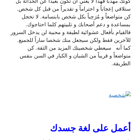
كونك مهذباً فهذا لا يعني أن تكون بعيداً عن الحداثة بل
ستلاقي إعجاباً و احتراماً و تقديراً من قبل كل شخص.
كن متواضعاً و مُرَحِباً بكل شخص بابتسامة. لا تخجل
بمساعدة و دعم أصحابك و تلبيتهم كلما احتاجوك.
فالقيام بأفعال عشوائية لطيفة و محببة لن يدخل السرور
للآخرين فقط ولكن سيجعل منك شخصا ساراً للجميع.
كما أنه سيعطي شخصيتك المزيد من الثقة. كن
متواضعاً و قريباً من الشبان و الكبار في السن بنفس
الطريقة.
أعمل على لغة جسدك