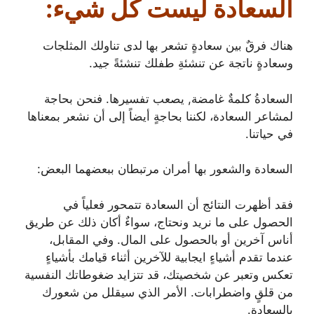
السعادة ليست كل شيء:
هناك فرقٌ بين سعادةٍ تشعر بها لدى تناولك المثلجات
وسعادةٍ ناتجة عن تنشئةِ طفلك تنشئةً جيد.
السعادةُ كلمةٌ غامضة, يصعب تفسيرها. فنحن بحاجة
لمشاعر السعادة، لكننا بحاجةٍ أيضاً إلى أن نشعر بمعناها
في حياتنا.
السعادة والشعور بها أمران مرتبطان ببعضهما البعض:
فقد أظهرت النتائج أن السعادة تتمحور فعلياً في
الحصول على ما نريد ونحتاج، سواءٌ أكان ذلك عن طريق
أناس آخرين أو بالحصول على المال. وفي المقابل،
عندما تقدم أشياءٍ ايجابية للآخرين أثناء قيامك بأشياءٍ
تعكس وتعبر عن شخصيتك، قد تتزايد ضغوطاتك النفسية
من قلقٍ واضطرابات. الأمر الذي سيقلل من شعورك
بالسعادة.