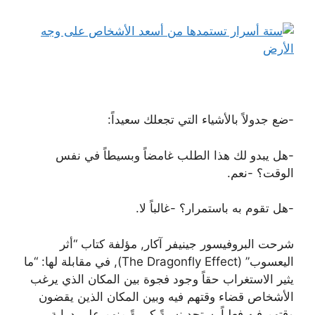
-ضع جدولاً بالأشياء التي تجعلك سعيداً:
-هل يبدو لك هذا الطلب غامضاً وبسيطاً في نفس
الوقت؟ -نعم.
-هل تقوم به باستمرار؟ -غالباً لا.
شرحت البروفيسور جينيفر آكار, مؤلفة كتاب “أثر
اليعسوب” (The Dragonfly Effect), في مقابلة لها: “ما
يثير الاستغراب حقاً وجود فجوة بين المكان الذي يرغب
الأشخاص قضاء وقتهم فيه وبين المكان الذين يقضون
وقتهم فيه فعلياً. ستجد نسبةً كبيرةً منهم على دراية