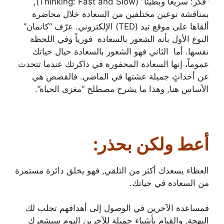
“فكّر: سريعاً وبطيئاَ” (Thinking: Fast and Slow),
بمناقشة نوعين مختلفين من السعادة خلال محاضرة
ألقاها على موقع تيد (TED) الإلكتروني. عرّف “كانمان”
النوع الأول بأنه الشعور بالسعادة فورياً وفي اللحظة
نفسها. أما الثاني فهو الشعور بالسعادة حيال حياتك
عموماً، إنها السعادة المحفورة في ذاكرتك عندما تتحدث
عن أحداثٍ جميلة عشتها في الماضي. فالقصص هي
الأساس هنا, وهذا ما يشرح مصطلح “مغزى الحياة”.
أعط ولكن بحذر:
العطاء يسعدك أكثر من التلقي, فهو يخلق دائرة مستمرة
من السعادة في حياتك.
فمساعدة الآخرين في الوصول إلى أهدافهم تجلب لك
البهجة, والقيام بأشياء جميلة للآخرين اليوم سيشعرك