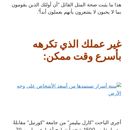
هذا ما يثبت صحة المثل القائل “أن أولئك الذين يقومون
بما لا يحبون لا يشعرون بأنهم يعملون أبداً”.
غير عملك الذي تكرهه
بأسرع وقت ممكن:
أجرى الباحث “كارل بيليمر” من جامعة “كورنيل” مقابلةً
مع ما يقارب 1500 شخصاً تتراوح أعمارهم ما بين 70