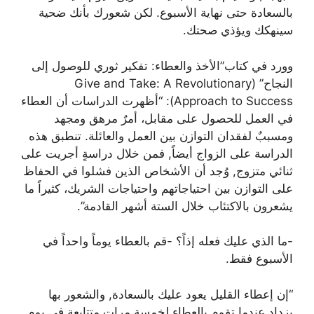
بالسعادة حتى نهاية الأسبوع. لكن شعورك بأنك ضحية
سينهكك ويؤذي صحتك.
وورد في كتاب”الأخذ والعطاء: تفكير ثوري للوصول إلى
النجاح” (Give and Take: A Revolutionary
Approach to Success): “أظهرت الدراسات أن العطاء
في العمل للحصول على مقابل، أمرٌ مرهق ومجهد
ومسببٌ لفقدان التوازن بين العمل والعائلة. تنطبق هذه
الدراسة على الزواج أيضاً, فمن خلال دراسةٍ أجريت على
ثنائي متزوج, وُجد أن الأشخاص الذين فشلوا في الحفاظ
على التوازن بين احتياجاتهم واحتياجات الشريك، كثيراً ما
يشعرون بالاكتئاب خلال الستة أشهر القادمة”.
-ما الذي عليك فعله إذاً؟ -قم بالعطاء يوماً واحداً في
الأسبوع فقط.
“إن إعطاء القليل يعود عليك بالسعادة, والشعور بها
يزداد عندما تقوم بالعطاء لخمسة مراتٍ متتابعةٍ في يومٍ