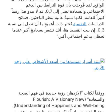
الواقع, لقد فُوجئت بأن قوة الترابط بين الدعم
الاجتماعي والسعادة تصل إلى 0,7. قد لا يبدو هذا رقماً
كبيراً للعامة, لكنها نسبةٌ عالية بنظر الباحثين. فنتائج
الدراسات
النفسية
تُعتبر ذات أهميةٍ ما أن تصل إلى نسبة
0,3. إن بيت القصيد هنا، أنك تشعر بسعادةٍ أكبر عندما
تحظى بدعمٍ اجتماعي أكبر.”
ووفقاً لكتاب “الازدهار: رؤية جديدة في فهم الصحة
والسعادة” (Flourish: A Visionary New
Understanding of Happiness and Well-being)،
وجد الباحث ديريك آيزاكويتز -بعد متابعة مجموعةٍ من