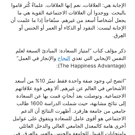
الإجابة هي: العلاقات، نعم إنها العلاقات. علماءٌ كُثر قاموا
بالبحث ووجدوا أن العلاقات الاجتماعية القوية هي ما
يجعل أشخاصاً أسعد من غيرهم. ستُفاجأ إذا ما علمت أن
الإجابة ليست: النقود أو الذكاء أو العمر أو الجنس أو
العِرق.
ذكر مؤلف كتاب “امتياز السعادة: المبادئ السبعة لعلم
النفس الإيجابي التي تغذي
النجاح
والإنجاز في العمل”
(The Happiness Advantage):
“اتضح لي وجود صفة واحدة فقط تميّز 10% من أسعد
الأشخاص في العالم عن غيرهم, ألا وهي قوة علاقاتهم
الاجتماعية. وتوصلت بعد أبحاثٍ قمت بها عن السعادة
إلى نتائج مشابهة، حيث شملت الدراسة 1600 طالب
جامعي من جامعة هارفرد. أظهرت النتائج أن الدعم
الاجتماعي هو أقوى عامل للسعادة ويتفوق على عوامل
أخرى هامة كالمعدل الجامعي العالي والدخل العائلي
وامتحانات القبول للجامعة والجنس والعمر والعِرق. في