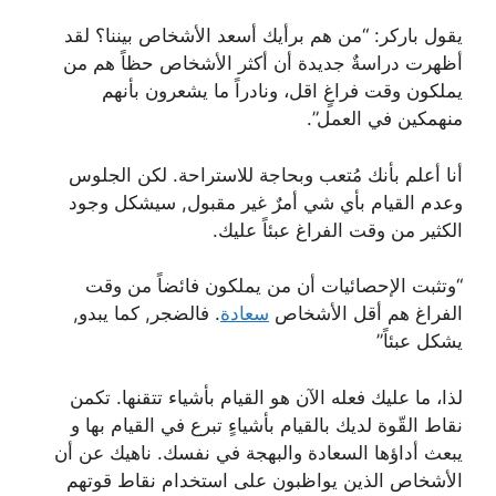
يقول باركر: “من هم برأيك أسعد الأشخاص بيننا؟ لقد
أظهرت دراسةٌ جديدة أن أكثر الأشخاص حظاً هم من
يملكون وقت فراغٍ اقل، ونادراً ما يشعرون بأنهم
منهمكين في العمل”.
أنا أعلم بأنك مُتعب وبحاجة للاستراحة. لكن الجلوس
وعدم القيام بأي شي أمرٌ غير مقبول, سيشكل وجود
الكثير من وقت الفراغ عبئاً عليك.
“وتثبت الإحصائيات أن من يملكون فائضاً من وقت
الفراغ هم أقل الأشخاص
سعادة
. فالضجر, كما يبدو,
يشكل عبئاً”
لذا، ما عليك فعله الآن هو القيام بأشياء تتقنها. تكمن
نقاط القّوة لديك بالقيام بأشياءٍ تبرع في القيام بها و
يبعث أداؤها السعادة والبهجة في نفسك. ناهيك عن أن
الأشخاص الذين يواظبون على استخدام نقاط قوتهم