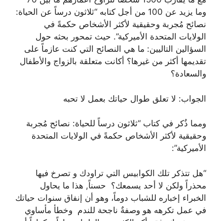
وما يزيد عن 100 من أجل كتابه “ثلاثون درساً عن الحياة:
نصائح مُجربة وحقيقية لأكثر الأشخاص حكمةً في
الولايات المتحدة الأميركية”. حيث تمحور بحثه حول
السؤالين التاليين: ما هي النصائح التي كنت عازماً على
تقديمها أكثر من غيرها؟ أكانت متعلقة بالزواج والأطفال
والسعادة؟
الجواب: لا تعلق طوال حياتك بعمل لا تحبه
ومما ذُكر في كتاب “ثلاثون درساً للحياة: نصائح مُجربة
وحقيقية لأكثر الأشخاص حكمةً في الولايات المتحدة
الأميركية”:
“هل تتذكر تلك الكوابيس التي تراودك و تصرخ فيها
محذراً ولكن لا أحد يسمعك؟ حسناً, هذا ما يحاول
الخبراء إخباره للشباب دوماً، وهو أن إنفاق سنوات حياتك
في عمل تكرهه هو وصفةٌ ناجحة للندم وخطأ مأساوي