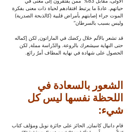
الأولى، مقابل 83% ممن يفتقرون إلى معنى في
حياتهم. عادةً ما يرتبط افتقادهم لحياة ذات معنى بفكرة
الموت جراء إصابتهم بأمراض قلبية (كالذبحة الصدرية)
وليس بسبب بالسرطان”
قد تشعر بالألم خلال ركضك في الماراتون, لكن إكماله
حتى النهاية سيشعرك بالروعة. والدّراسة مملة, لكن
الحصول على شهادة في نهاية المطاف أمرٌ رائع.
الشعور بالسعادة في
اللحظة نفسها ليس كل
شيء:
قام دانيال كانمان, الحائز على جائزة نوبل ومؤلف كتاب