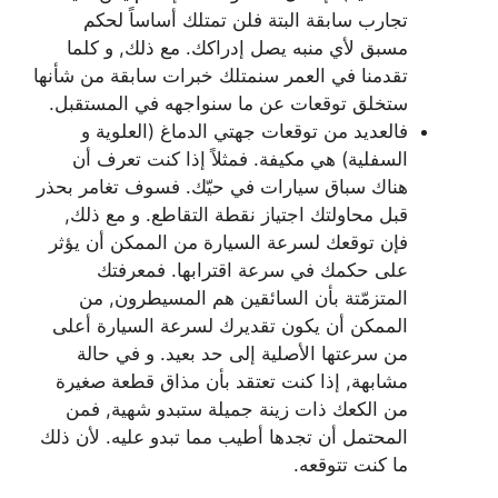
تجارب سابقة البتة فلن تمتلك أساساً لحكم
مسبق لأي منبه يصل إدراكك. مع ذلك, و كلما
تقدمنا في العمر سنمتلك خبرات سابقة من شأنها
ستخلق توقعات عن ما سنواجهه في المستقبل.
فالعديد من توقعات جهتي الدماغ (العلوية و
السفلية) هي مكيفة. فمثلاً إذا كنت تعرف أن
هناك سباق سيارات في حيّك. فسوف تغامر بحذر
قبل محاولتك اجتياز نقطة التقاطع. و مع ذلك,
فإن توقعك لسرعة السيارة من الممكن أن يؤثر
على حكمك في سرعة اقترابها. فمعرفتك
المتزمّتة بأن السائقين هم المسيطرون, من
الممكن أن يكون تقديرك لسرعة السيارة أعلى
من سرعتها الأصلية إلى حد بعيد. و في حالة
مشابهة, إذا كنت تعتقد بأن مذاق قطعة صغيرة
من الكعك ذات زينة جميلة ستبدو شهية, فمن
المحتمل أن تجدها أطيب مما تبدو عليه. لأن ذلك
ما كنت تتوقعه.