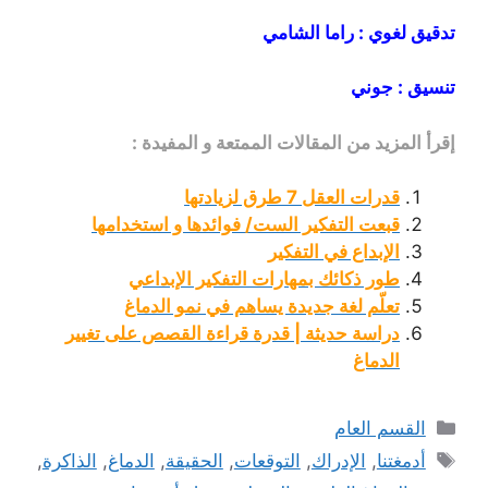
تدقيق لغوي : راما الشامي
تنسيق : جوني
إقرأ المزيد من المقالات الممتعة و المفيدة :
قدرات العقل 7 طرق لزيادتها
قبعت التفكير الست/ فوائدها و استخدامها
الإبداع في التفكير
طور ذكائك بمهارات التفكير الإبداعي
تعلّم لغة جديدة يساهم في نمو الدماغ
دراسة حديثة | قدرة قراءة القصص على تغيير
الدماغ
التصنيفات
القسم العام
الوسوم
أدمغتنا
,
الإدراك
,
التوقعات
,
الحقيقة
,
الدماغ
,
الذاكرة
,