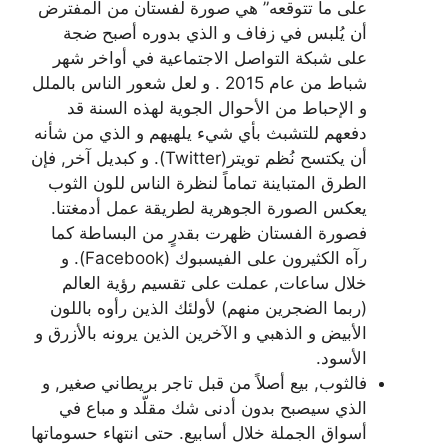
على ما تتوقعه” هي صورة لفستان من المفترض
أن يُلبس في زفاف و الذي بدوره أصبح ضجة
على شبكة التواصل الاجتماعية في أواخر شهر
شباط من عام 2015 . و لعل شعور الناس بالملل
و الإحباط من الأحوال الجوية لهذه السنة قد
دفعهم للتشبث بأي شيء يلهيهم و الذي من شأنه
أن يكتسح نُظم تويتر(Twitter). و كبديل آخر, فإن
الطرق المتباينة تماماً لنظرة الناس للون الثوب
يعكس الصورة الجوهرية لطريقة عمل أدمغتنا.
فصورة الفستان ظهرت بقدرٍ من البساطة كما
رآه الكثيرون على الفيسبوك (Facebook). و
خلال ساعات, عملت على تقسيم رؤية العالم
(ربما الضجرين منهم) لأولئك الذين رأوه باللون
الأبيض و الذهبي و الآخرين الذين يرونه بالأزرق و
الأسود.
فالثوب, بيع أصلاً من قبل تاجر بريطاني صغير, و
الذي سيصبح بدون أدنى شك مقلّد و مباع في
أسواق الجملة خلال أسابيع. حتى انتهاء حسوماتها