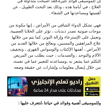
إن للموسيقى فوائد كثيرة،فقد أصبحت متداولة في
العلاج ، في أيامنا هذه ، وذلك بعد البحث الطويل ، عن
أهميتها ومساعدتها في الشفاء .
فهي تشكل الدواء الشافي من الأمراض ، إنها مكونة من
موجات صوتية تصدر ذبذبات ، تؤثر على الخلايا العصبية،
وتعمل على الإسترخاء وإزالة التوتر، كما يتم من خلالها
علاج المراهقين والمسنين، ويعالج من خلالها العديد من
الأمراض ، أهمها الإكتئاب والوسواس القهري ، وتخفيف
الآلام والتوحد ، والصدمات ، حيث يطلب من المريض
التكلم عما يشعر به ،ومساعدته للتعبير عما في نفسه،
من خلال إيصال معلومات وإشارات عن حقيقة وضعه
وللموسيقى أهمية وفوائد في حياتنا ،لنتعرف عليها :