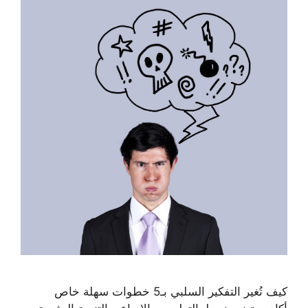
كيف تُغير التفكير السلبي بـ5 خطوات سهلة خاص