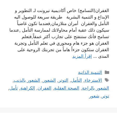
الغفران(التسامح) خاص أكاديمية نيرونت لـ التطوير و
الإبداع و التنمية البشرية طريقة سريعة للوصول اليه
التأمل والغفران أمران متلازمان,فعندما تكون غاضباً
سيكون ذلك عقبة أمام محاولاتك لممارسة التأمل ,عندما
تسامح فأنك ستنفتح على تجارب أكثر عمقاً,فتعلم
الغفران هو جزء هام ومحوري في تعلم التأمل وتجربة
الغفران ستكون جزءاً هاماً من تجربتك الروحية على
المدى …
إقرأ المزيد
التصنيفات
التنمية الذاتية
الوسوم
الاسترخاء
,
التأمل
,
التوتر
,
الشعور
,
الشعور بالذنب
,
الشعور بالراحة
,
الصحة العقلية
,
الغفران
,
الكراهية
,
تأمل
,
توتر
,
شعور