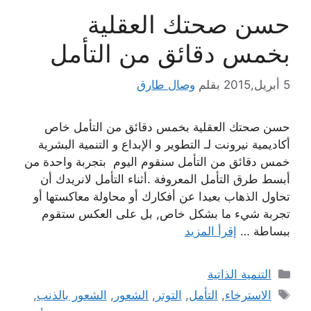
حسن صحتك العقلية
بخمس دقائق من التأمل
5 أبريل,2015
بقلم
وصال طارق
حسن صحتك العقلية بخمس دقائق من التأمل خاص
أكاديمية نيرونت لـ التطوير و الإبداع و التنمية البشرية
خمس دقائق من التأمل سنقوم اليوم بتجربة واحدة من
أبسط طرق التأمل المعروفة .أثناء التأمل لانريدك أن
تحاول الذهاب بعيدا عن أفكارك أو محاولة معاكستها أو
تجربة شيء ما بشكل خاص, بل على العكس ستقوم
ببساطة …
إقرأ المزيد
التصنيفات
التنمية الذاتية
الوسوم
الاسترخاء
,
التأمل
,
التوتر
,
الشعور
,
الشعور بالذنب
,