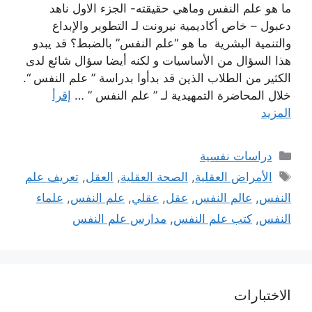
ما هو علم النفس وماهي حقيقته- الجزء الاول ناهد
دعبول – خاص أكاديمية نيرونت لـ التطوير والإبداع
والتنمية البشرية ما هو “علم النفس” بالضبط؟ قد يبدو
هذا السؤال من الأساسيات و لكنه أيضا سؤال شائع لدى
الكثير من الطلاب الذين قد بدأوا بدراسة ” علم النفس “.
خلال المحاضرة التمهيدية لـ ” علم النفس ” …
إقرأ
المزيد
التصنيفات
دراسات نفسية
الوسوم
الأمراض العقلية
,
الصحة العقلية
,
العقل
,
تعريف علم
النفس
,
عالم النفس
,
عقل
,
عقلي
,
علم النفس
,
علماء
النفس
,
كتب علم النفس
,
مدارس علم النفس
الاختبارات