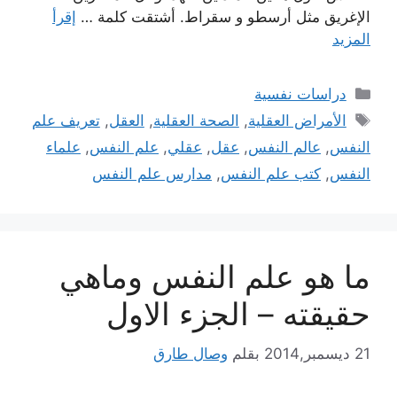
الإغريق مثل أرسطو و سقراط. أشتقت كلمة …
إقرأ
المزيد
التصنيفات
دراسات نفسية
الوسوم
الأمراض العقلية
,
الصحة العقلية
,
العقل
,
تعريف علم
النفس
,
عالم النفس
,
عقل
,
عقلي
,
علم النفس
,
علماء
النفس
,
كتب علم النفس
,
مدارس علم النفس
ما هو علم النفس وماهي
حقيقته – الجزء الاول
21 ديسمبر,2014
بقلم
وصال طارق