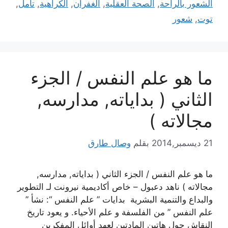
الشعور بالراحة
,
الصحة العقلية
,
الغفران
,
الكراهية
,
تأمل
,
توت
,
شعور
ما هو علم النفس / الجزء
الثاني ( بداياته, مدارسه,
مجالاته )
21 ديسمبر,2014
بقلم
وصال طارق
ما هو علم النفس / الجزء الثاني ( بداياته, مدارسه,
مجالاته ) ناهد دعبول – خاص أكاديمية نيرونت لـ التطوير
والبداع والتنمية البشرية بدايات ” علم النفس “: نشأ ”
علم النفس ” من الفلسفة و علم الأحياء. و يعود تاريخ
النقاش حول هاتين المادتين لعهد أوائل المفكرين