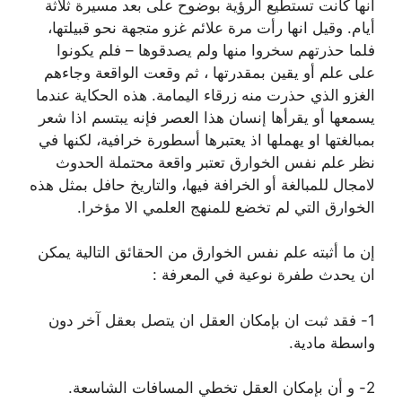
أنها كانت تستطيع الرؤية بوضوح على بعد مسيرة ثلاثة
أيام. وقيل انها رأت مرة علائم غزو متجهة نحو قبيلتها،
فلما حذرتهم سخروا منها ولم يصدقوها – فلم يكونوا
على علم أو يقين بمقدرتها ، ثم وقعت الواقعة وجاءهم
الغزو الذي حذرت منه زرقاء اليمامة. هذه الحكاية عندما
يسمعها أو يقرأها إنسان هذا العصر فإنه يبتسم اذا شعر
بمبالغتها او يهملها اذ يعتبرها أسطورة خرافية، لكنها في
نظر علم نفس الخوارق تعتبر واقعة محتملة الحدوث
لامجال للمبالغة أو الخرافة فيها، والتاريخ حافل بمثل هذه
الخوارق التي لم تخضع للمنهج العلمي الا مؤخرا.
إن ما أثبته علم نفس الخوارق من الحقائق التالية يمكن
ان يحدث طفرة نوعية في المعرفة :
1- فقد ثبت ان بإمكان العقل ان يتصل بعقل آخر دون
واسطة مادية.
2- و أن بإمكان العقل تخطي المسافات الشاسعة.