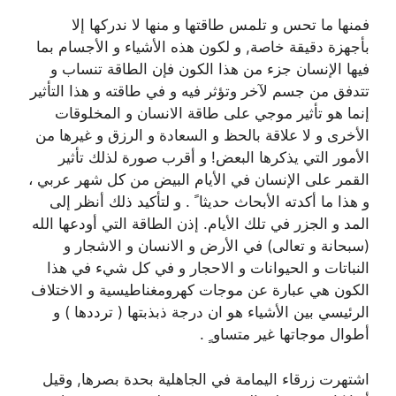
فمنها ما تحس و تلمس طاقتها و منها لا ندركها إلا
بأجهزة دقيقة خاصة, و لكون هذه الأشياء و الأجسام بما
فيها الإنسان جزء من هذا الكون فإن الطاقة تنساب و
تتدفق من جسم لآخر وتؤثر فيه و في طاقته و هذا التأثير
إنما هو تأثير موجي على طاقة الانسان و المخلوقات
الأخرى و لا علاقة بالحظ و السعادة و الرزق و غيرها من
الأمور التي يذكرها البعض! و أقرب صورة لذلك تأثير
القمر على الإنسان في الأيام البيض من كل شهر عربي ،
و هذا ما أكدته الأبحاث حديثا ً . و لتأكيد ذلك أنظر إلى
المد و الجزر في تلك الأيام. إذن الطاقة التي أودعها الله
(سبحانة و تعالى) في الأرض و الانسان و الاشجار و
النباتات و الحيوانات و الاحجار و في كل شيء في هذا
الكون هي عبارة عن موجات كهرومغناطيسية و الاختلاف
الرئيسي بين الأشياء هو ان درجة ذبذبتها ( ترددها ) و
أطوال موجاتها غير متساو ٍ .
اشتهرت زرقاء اليمامة في الجاهلية بحدة بصرها, وقيل