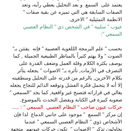
يعتمد على السمع و بعد التحليل يعطي رأيه، وتعد
الصفات السابقة هي التي تميزه عن بقية صفات ”
الانظمة التمثيلية ” الاخرى.
عيوب ” سلبية ” في الشخص ذي ” النظام العصبي
السمعي “:
بحسب ” علم البرمجة الللغوية العصبية ” فإنه يفتتن بـ”
الصوت ” ولا يهتم كثيراً بالمناظر الطبيعية الجميلة , كما
يوصف بكثرة الكلام وقلة العمل وضعف القدرة على
التصرف في الأزمات, تأثره بـ” الاصوات ” يجعله يتأثر
بكلام الآخرين, بالرغم من قدرته على التحليل ومنطقيته
إلا أنه لا يتحمل فكرة الفشل وتوقعه الدائم للنجاح يجعله
يغالي في قراراته فتصبح غير واقعية, كما يجد “السمعي ”
صعوبة كبيرة في الكتابة ويفضل التحدث بالموضوع.
حركات عيون صاحب ” النظام العصبي السمعي ” : …..
إن مركز ” السمع ” موجود على جانبي الدماغ لذا فإن
الأشخاص ذوي ” النظام العصبي السمعي ” عندما
يحاولون تذكر ” الاصوات ” تكون حركات عيونهم متجهة