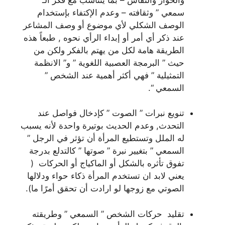
سمعي ” وثقافته – وعدم الإكتفاء بإستخدام
الوصف الشكلي لأي موضوع أو وصف المشاعر
عند ذكر أي أمر أو إبداء الرأي نحوه , طبعاً هذه
الطريقة هامة لكل من يهتم بالفكر ولكن من
حيث ” البرمجة العصبية اللغوية ” و” الانظمة
التمثيلية ” فهي أكثر أهمية عند الشخص ”
السمعي “.
تنويع نبرات ” الصوت ” كإدخال فواصل عند
التحدث, وعدم الحديث بوتيرة واحدة لأنه يسبب
له الملل وتستطيع المرأة أن تؤثر في الرجل ”
السمعي ” بتغيير نبرة ” صوتها ” كالتدلع بدرجة
تفوق تأثره بالشكل أو الماكياج أو الحركات (
يعني لابد ان تستخدم المرأة ذكاء حواء ودلالها
الصوتي مع زوجها لو ارادت أن تحقق أمرًا ما).
تقليد حركات الشخص ” السمعي ” وطريقته