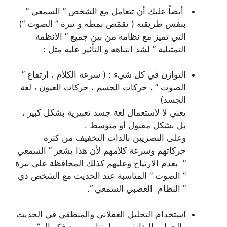
أيضاً عليك أن تتعامل مع الشخص ” السمعي ”
بنفس طريقته ( تقمّص نمطه و نبرة ” الصوت “)
التي تميز مع نظامه من بين جميع ” الانظمة
التمثيلية ” لشد انتباهه و التأثير عليه مثل :
التوازن في كل شيء : ( سرعة الكلام ، ارتفاع ”
الصوت ” ، حركات الجسم ، حركات العيون ، لغة
الجسد)
يعني لا لاستعمال لغة جسد تعبيرية بشكل كبير ،
بل بشكل مقبول أو متوسط .
وعلى البصريين بالذات التخفيف من كثرة
حركاتهم وسرعة كلامهم لأن هذا يشعر ” السمعي
” بعدم الارتياح وعليهم كذلك المحافظة على نبرة
” الصوت ” المناسبة عند الحديث مع الشخص ذي
” النظام العصبي السمعي “.
استخدام التحليل العقلاني والمنطقي في الحديث
والحوار والنقاش – بما يتناسب مع فكر الـ ”