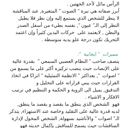
الرأس مائل لأحد الجهتين .
أبرز صفاته هي نبرة ” الصوت ” المتغيرة, عند المناقشة
لا ينظر للشخص الذي يستمع إليه وإن نظر فلا يطيل
النظر إلى الـ” عيون “, نفسه بطيء من أسفل الصدر
والبطن , لايعتمد على حركات اليدين كثيراً وإن اعتمد
التحريك تكون درجة علو يديه متوسطة .
مميزات ” ايجابية “:
يتصف صاحب ” النظام العصبي السمعي ” بقدرة عالية
على الإنصات حيث ينصب تركيزه أكثر على ما يسمع من
” اصوات “, يعداكثر ” الانظمة التمثيلية ” اتزانًا في اتخاذ
القرارات حيث يبني قراراته على التحليل و
التدقيق, يميل الى الروية و الحكمة و التنظيم في ترتيب
الافكار و الاشياء .
فهو الشخص الذي ينطق ما يقصد و يقصد ما ينطق,
لديه قدرة عالية على التقليد وخاصة عند الاستهزاء, يتذكر
الـ” اصوات ” والأناشيد بسهولة, الشخص المخول لإدارة
المناقشات حيث يسمح للمناقش بإكمال حديثه فهو