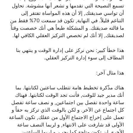
تسمع النصيحة التي تقدمها و تشعر أنها مشوشة. تحاول
أن تواسي صديقتك, إلا أن هذه المواساة تفتقر إلى
التناغم قليلاً. في النهاية, تكون قد سمعت 70% فقط من
ما قالته صديقتك. و المشكلة طبعاً هي أنك خصصت وقتاً
لصديقتك, إلا أنك لم تخصص التركيز العقلي الكافي لها.
هذا خطأ كبير: نحن نركز على إدارة الوقت و ينتهي بنا
المطاف إلى سوء إدارة التركيز العقلي.
هذا مثال آخر:
هناك مذّكرة تخطيط هامة تتطلب ساعتين لكتابتها. بما
أنك مدير جيد للوقت, فأنت تجد الوقت لكتابتها. فهناك
ساعة واحدة تفصل بين اجتماعين, و نصف ساعة تفصل
كل اجتماع عن الآخر. و لكن بالوقت الذي تركز به حقاً و
تعمل على إخراج الاجتماع الأول من عقلك, تكون الساعة
الأولى قد شارفت على الانتهاء, و لربما النصف ساعة
الأخرى لن تكون متاحة كما يجب. و لربما الساعتين