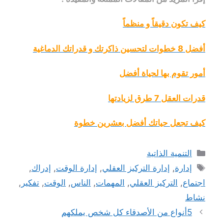
كيف تكون دقيقاً و منظماً
أفضل 8 خطوات لتحسين ذاكرتك و قدراتك الدماغية
أمور تقوم بها لحياة أفضل
قدرات العقل 7 طرق لزيادتها
كيف تجعل حياتك أفضل بعشرين خطوة
التصنيفات
التنمية الذاتية
الوسوم
إدارة
,
إدارة التركيز العقلي
,
إدارة الوقت
,
إدراك
,
اجتماع
,
التركيز العقلي
,
المهمات
,
الناس
,
الوقت
,
تفكير
,
نشاط
5أنواع من الأصدقاء كل شخص يملكهم