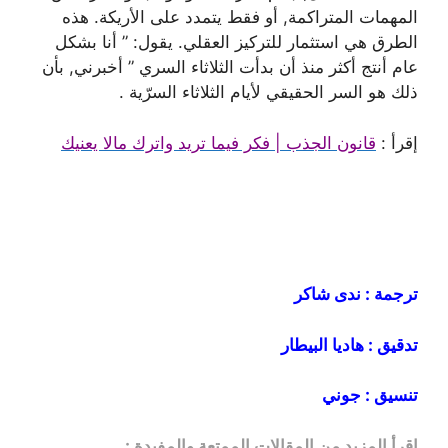
المهمات المتراكمة, أو فقط يتمدد على الأريكة. هذه
الطرق هي استثمار للتركيز العقلي. يقول: ” أنا بشكل
عام أنتج أكثر منذ أن بدأت الثلاثاء السري ” أخبرني, بأن
ذلك هو السر الحقيقي لأيام الثلاثاء السرّية .
إقرأ :
قانون الجذب | فكر فيما تريد واترك مالا يعنيك
ترجمة : ندى شاكر
تدقيق : هاديا البيطار
تنسيق : جوني
إقرأ المزيد من المقالات الممتعة والمفيدة :