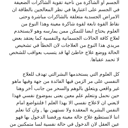
الجسم او الشاكرة من ناحية تقوية الشاكرات الضعيفة
في الجسم على اعتبارها في نظر المعالجين بالطاقة ان
الامراض الجسدية متعلقة بالشاكرات مباشرة وحتى
نقاط القوة تابعة لقوة شاكرة معينة وهذا النوع من
العلوم يحتاج ايضا للتمكن ممن يمارسه وهو لايستخدم
لعلاج كافة الحالات الجسمانية والنفسية كما يعتقد بعض
مريدي هذا النوع من العلاجات لان الخطأ في تشخيص
الحالة ووضع علاج خاطئ لها قد يتسبب بعواقب للشخص
لا تحمد عقباها.
كل العلوم التي يستخدمها البشرالتي تهدف للعلاج
النفسي على مر الزمن فيها الفائدة من جهة وفيها ماهو
غير واقعي ويتعلق بالوهم والسحر من جانب أخر وهنا
حين نحمل ونتعلم علم معين يعنى بموضوع نفسي فهذا
لايعني ان لاعلاج نفسي الا بهذا العلم ! فلنتواضع امام
النفس البشرية المعقدة ولا نستهين بها , وان كنا نعلم
اننا لانستطيع علاج حالة معينة ورفضنا الدخول بها فهو
عين العقل لان الدخول في حالة نفسية لسا متمكنين من