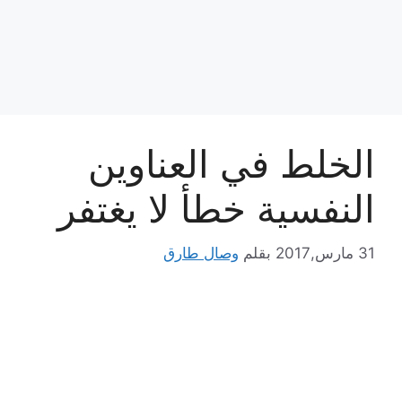
الخلط في العناوين
النفسية خطأ لا يغتفر
31 مارس,2017
بقلم
وصال طارق