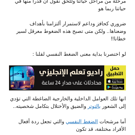
مرحلة من مراحل حياتنا وللحق نقول أن قدرا منها في
حياتنا ربما هو
ضروري كحافز وداعم لاستمرار ألتزامنا بأهداف
وضعناها.. ولكن متى تصبح هذه الضغوط معرقل لسير
خطانا!!
لو اختصرنا بداية معنى الضغط النفسي لقلنا :
انها تلك العوامل الداخلية والخارجية الضاغطة التي تؤدي
إلى الشعور
بالتوتر
والضيق واﻷختلال بتكامل شخصيته..
أما مرشحات
الضغط النفسي
والتي تجعل ردة أفعال
اﻷفراد مختلفة، قد تكون