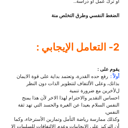
أو ترك عمل أو دراسة..
الضغط النفسي وطرق التخلص منة
2- التعامل اﻹيجابي :
يقوم على :
أولاً :
رفع حده القدرة، وتعتمد بداية على قوة الايمان
بذاتك، وعلى اﻷلتفاف لتتطوير الذات دون النظر
لﻷخرين مع ضرورة تنمية
احساس التقدير والاحترام لهذا الاخر ﻷن هذا يمنح
النفس السلام بعيدا عن الغيرة والحسد التي تهد ثقة
النفس،
وكذلك ممارسة رياضة التأمل وتمارين اﻷسترخاء، وكما
أن التركيز على الايجابيات وعدم الالتفافات للسلبيات إلا