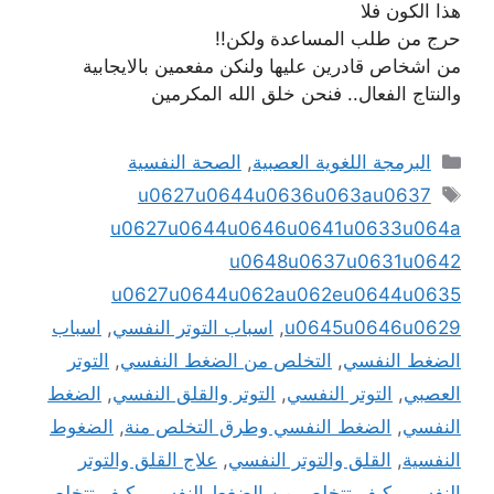
هذا الكون فلا
حرج من طلب المساعدة ولكن!!
من اشخاص قادرين عليها ولنكن مفعمين بالايجابية
والنتاج الفعال.. فنحن خلق الله المكرمين
التصنيفات
البرمجة اللغوية العصبية
,
الصحة النفسية
الوسوم
u0627u0644u0636u063au0637
u0627u0644u0646u0641u0633u064a
u0648u0637u0631u0642
u0627u0644u062au062eu0644u0635
u0645u0646u0629
,
اسباب التوتر النفسي
,
اسباب
الضغط النفسي
,
التخلص من الضغط النفسي
,
التوتر
العصبي
,
التوتر النفسي
,
التوتر والقلق النفسي
,
الضغط
النفسي
,
الضغط النفسي وطرق التخلص منة
,
الضغوط
النفسية
,
القلق والتوتر النفسي
,
علاج القلق والتوتر
النفسي
,
كيف تتخلص من الضغط النفسي
,
كيف تتخلص