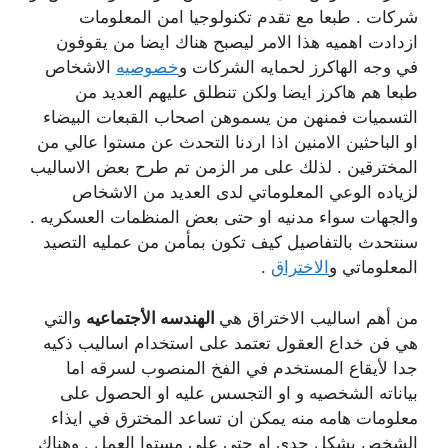
شركات . طبعا مع تقدم تكنولوجيا امن المعلومات
ازدادت اهميه هذا الامر ليصبح هناك ايضا من يقوفون
في وجه الهاكرز لحمايه الشركات و
خصوصيه
الاشخاص
طبعا هم هاكرز ايضا ولكن تنطلق عليهم العديد من
التسميات فمنهن من يسموهن اصحاب القبعات البيضاء
او الباحثين الامنين اذا اردنا التحدث عن مستوا عالي من
المخترقين . لذلك على مر الزمن تم طرح بعض الاساليب
لزياده الوعي المعلوماتي لدى العديد من الاشخاص
والجهات سواء مدنيه او حتى بعض المنظمات العسكريه .
سنتحدث بالتفاصيل كيف تكون بمأمن من عمليه التصيد
المعلوماتي و
الاختراق
.
من أهم اساليب الاختراق هي
الهندسه الأجتماعيه
والتي
هي فن خداع العقول تعتمد على استخدام اساليب ذكيه
جدا لأيقاع المستخدم في الفخ المنصوب لسرقه اما
بياناته الشخصيه و او التجسس عليه او الحصول على
معلومات هامه منه يمكن ان تساعد المخترق في ايذاء
الشخص بشكل جدي او حتى على مستوا العمل . وهناك