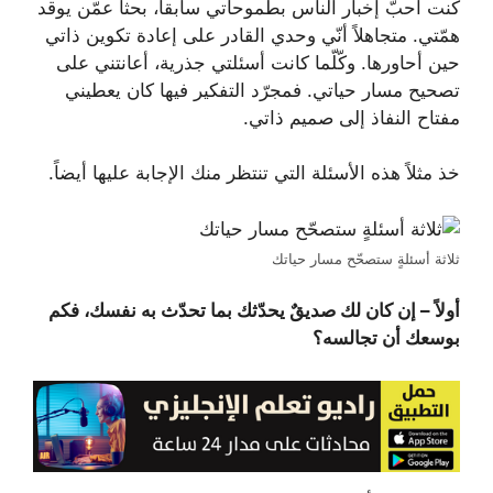
كنت أحبّ إخبار الناس بطموحاتي سابقاً، بحثاً عمّن يوقد
همّتي. متجاهلاً أنّي وحدي القادر على إعادة تكوين ذاتي
حين أحاورها. وكّلّما كانت أسئلتي جذرية، أعانتني على
تصحيح مسار حياتي. فمجرّد التفكير فيها كان يعطيني
مفتاح النفاذ إلى صميم ذاتي.
خذ مثلاً هذه الأسئلة التي تنتظر منك الإجابة عليها أيضاً.
ثلاثة أسئلةٍ ستصحّح مسار حياتك
أولاً – إن كان لك صديقٌ يحدّثك بما تحدّث به نفسك، فكم
بوسعك أن تجالسه؟