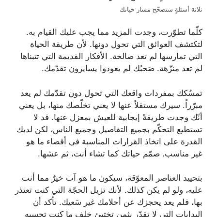
ثلاثة أسئلةٍ ستصحّح مسار حياتك
كلّما تطوّرت، وجدت المزيد مما يجب عليك القيام به.
لتكتشف العوائق التي تحول دونها. لأن طريقة الحياة
التي تمارسها لم تعد صالحة. الأفكار القديمة التي تتبناها
لم تعد منزّهة. صَحبُك لم يعودوا يسايرون تقدّمك.
تمسُكك بمفردات واقعك التي تحول دون تقدّمك لم يعد
مبرّراً. سيرك مستقلاً عنها لا يعني تخلّصك منها، بل يعني
أنّك وجدت طريقةً إيجابية للعيش بمعزل عنها. قد لا
تستطيع التحكّم بجميع التفاصيل وجميع الناس، لكن لديك
القدرة على اتخاذ القرارات المناسبة في أقصاء ما هو
غير مناسب. صمّم حياتك كما تشاء أنت، ثم عشها.
بتحييد العناصر المعوّقة، سيكون ما هو آت خيرٌ مما أنت
عليه، ولو لم يكن كذلك. لأنك تزيل الحجّة التي كنت تعتذر
بها، فلم يعد يحجزك عن أحلامك غير سَعيك. تأكد أن
البدايات التي لا تقدّر بثمن تختبئ خلف ما كنت تحسبه