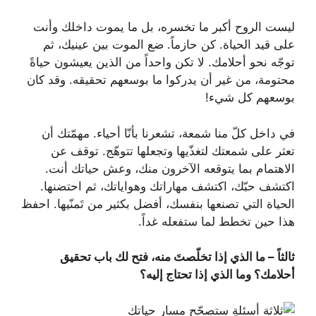
ليست الروح أكبر ما تخسره، بل ما يموت داخلك وأنت
على قيد الحياة. كن حازماً. ضع الموت بين عينيك، ثم
توجّه نحو أحلامك. لا تكن واحداً من الذين يعيشون حياةً
محتومة، من غير أن يدركوا ما بوسعهم تحقيقه. وقد كان
بوسعهم كل شيء!
في داخل كلّ منا شمعة، تشعرنا بأنّا أحياء. مهمّتك أن
تعثر على شمعتك لتغذّيها وتجعلها تتوهّج. توقف عن
الاهتمام بما يتوقعه الآخرون منك، وعش حياتك أنت.
اكتشف حبّك، اكتشف مهاراتك وهواياتك، ثم احتضنها.
الحياة التي تصنعها بنفسك، أفضل بكثير من تَمنّيها. احفظ
هذا حين تخطط لما ستفعله غداً.
ثالثاً – ما الذي إذا تخلّصتَ منه، فتح لك باب تحقيق
أحلامك؟ وما الذي إذا تحتاج إليه؟