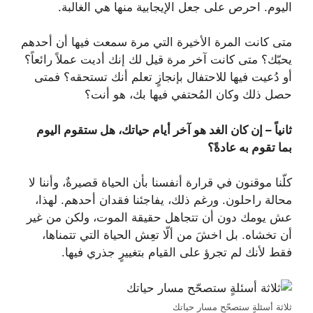
اليوم. احرص على جعل الإيجابية منها هي الغالبة.
متى كانت المرة الأخيرة التي مرة سمعت فيها أن أحدهم
يحبّك؟ متى كانت آخر مرة قيل لك إنك أديت عملاً رائعاً؟
أو دُعيت فيها للاحتفال بإنجازٍ تعلم أنك تستحقه؟ فمتى
حصل ذلك وكان المُحتفي فيها بك، هو أنت؟
ثانياً – إن كان الغد هو آخر أيام حياتك، هل ستقوم اليوم
بما تقوم به عادةً؟
كلّنا موقنون في قرارة أنفسنا بأن الحياة قصيرةٌ، وأننا لا
محالة راحلون. ورغم ذلك، يفاجئنا فقدان أحدهم. لهذا،
عش يومك دون أن تتجاهل حقيقة الموت، ولكن من غير
أن تخشاه. بل اخشَ من ألّا تعِش الحياة التي تتمناها،
فقط لأنك لم تجرؤ على القيام بتغييرٍ جذري فيها.
ثلاثة أسئلةٍ ستصحّح مسار حياتك