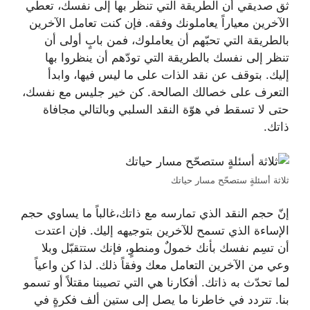
ثق صديقي أن الطريقة التي تنظر بها إلى نفسك، تعطي
الآخرين معياراً يعاملونك وفقه. فإن كنت تعامل الآخرين
بالطريقة التي تحبّهم أن يعاملوك، فمن بابٍ أولى أن
تنظر إلى نفسك بالطريقة التي تودّهم أن ينظروا بها
إليك. بتوقف عن نقد الذات على ما ليس فيها، وابدأ
التعرف على خصالك الصالحة. كن خير جليس مع نفسك،
حتى لا تسقط في هوّة النقد السلبي وبالتالي مجافاة
ذاتك.
ثلاثة أسئلةٍ ستصحّح مسار حياتك
إنّ حجم النقد الذي تمارسه مع ذاتك،غالباً ما يساوي حجم
الإساءة الذي تسمح للآخرين بتوجيهه إليك. فإن اعتدت
أن تسِم نفسك بأنك خمولٌ ومنطوٍ، فإنك ستتقبّل وبلا
وعي من الآخرين التعامل معك وفقاً ذلك. لذا كن واعياً
لما تحدّث به ذاتك. أفكارنا هي التي تصيبنا مقتلاً أو تسمو
بنا. تتردد في خاطرنا ما يصل إلى ستين ألف فكرةٍ في