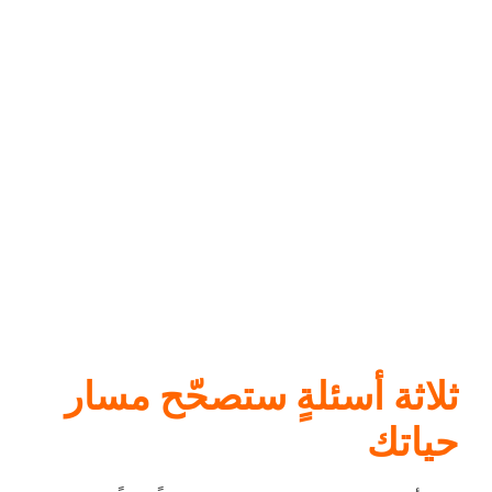
ثلاثة أسئلةٍ ستصحّح مسار
حياتك