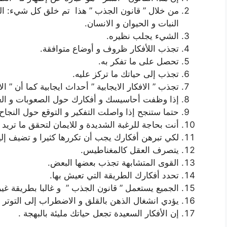
من خلال ” قانون الجذب ” هذا تم خلق كل شيء: الم
النبات و الحيوان و الانسان.
الشيء يجلب نظيره.
تجذب اللأفكار ظروف و أوضاع متوافقة.
تحصل على ما تفكر به.
تجذب إلى حياتك ما تركز عليه.
تجذب ” الافكار الايجابية ” أحداث ايجابية كما أن ” ا
إذا وظفت أحاسيسك و أفكارك حول الصعوبات و الع
حتما ستنجح إذا واصلت التفكير و التوقع حول النجاح
أنت بحاجة للرغبة الشديدة و للايمان لتحقق ما تريد
لكي تبرهن أفكارك يجب أن تكررها كثيرا و تضيف إليه
يتصرف العقل كالمغناطيس.
القوى المتشابهة تجذب بعضها البعض.
تحدد أفكارك الطريقة التي تعيش بها.
الجميع يستعمل ” قانون الجذب ” و غالبا بطريقة غي
يؤدي انشغال الذهن بالقلق و الاضطراب إلى التوتر و
إن الأفكار السعيدة تجعل حياتك مليئة بالبهجة .