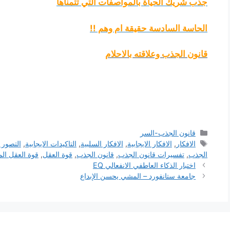
جذب شريك الحياة بالمواصفات التي تتمناها
الحاسة السادسة حقيقة ام وهم !!
قانون الجذب وعلاقته بالاحلام
التصنيفات
قانون الجذب-السر
الوسوم
الافكار
,
الافكار الايجابية
,
الافكار السلبية
,
التاكيدات الايجابية
,
التصور 
الجذب
,
تفسيرات قانون الجذب
,
قانون الجذب
,
قوة العقل
,
قوة العقل ال
اختبار الذكاء العاطفي الانفعالي EQ
جامعة ستانفورد – المشي يحسن الإبداع