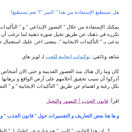
هل تستطيع الإستفادة من هذا ” السر “؟ نعم تستطيع!
يمكنك الإستفادة من خلال ” التصور الإبداعي ” و ” التأكيدات
تكرره في ذهنك عن طريق تخيل صورة ذهنية لما ترغب أن تنجز
يدعى بـ ” التأكيدات الايجابية “. بمعنى اخر, عليك استعمال
شاهد وثائقي:
توكيدات ايجابية للحب
لـ لويز هاي
كان وما زال هناك منذ العصور القديمة و حتى الان أشخاص ي
أدركوا أن سبب تحقيق أحلامهم على أرض الواقع و برهانها في
بكل رغبة و اهتمام عن طريق ” التأكيدات الايجابية ” و ” التص
اقرأ:
قانون الجذب | التصور والتخيل
و ها هنا بعض التعاريف و التفسيرات حول ” قانون الجذب ” و 
إن هذا القانون ” السر ” هو عبارة عن إظهار لـ ” الط