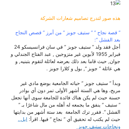
هذه صور لتدرج تصاميم شعارات الشركة
” قصة نجاح ” ” ستيف جوبز ” من أبرز ” قصص النجاح
بعد الفشل “:
أجل فقد ولد ” ستيف جوبز ” في سان فرانسيسكو 24
فبراير 1955 لأبوين غير متزوجين , عبد الفتاح الجندلي و
جوان, حيث قاما بعد ذلك بعرضه لعائلة لتقوم بتبنيه, و
هي عائلة ” جوبز “, بول و كلارا جوبز .
وبدأ ” ستيف جوبز ” حياته الجامعية بوضع مادي غير
مريح، وها هي الستة أشهر الأولى تمر دون أي بوادر
حسنة حيث لم يكن هناك فائدة للجامعة سوى أنها تجعل
” ستيف ” ينفق ما يجمعه له أهله من مال شاعرًا بـ ”
الفشل “. فقرر ترك الجامعة بعد ستة أشهر من بدايتها
حيث لم يكتب له تحقيق أي ” نجاح ” فيها. اقرأ:
ابل..
ونجاحات ستيف جوبز