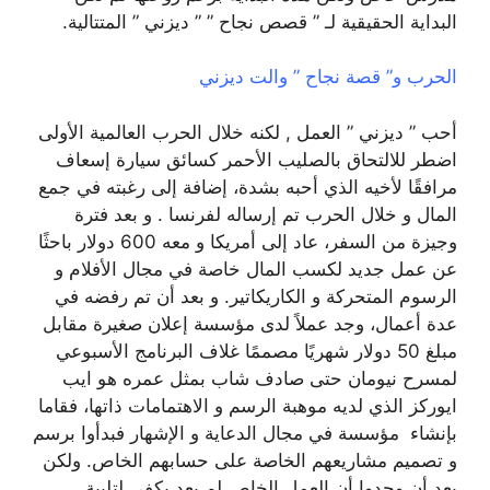
البداية الحقيقية لـ ” قصص نجاح ” ” ديزني ” المتتالية.
الحرب و” قصة نجاح ” والت ديزني
أحب ” ديزني ” العمل , لكنه خلال الحرب العالمية الأولى
اضطر للالتحاق بالصليب الأحمر كسائق سيارة إسعاف
مرافقًا لأخيه الذي أحبه بشدة، إضافة إلى رغبته في جمع
المال و خلال الحرب تم إرساله لفرنسا . و بعد فترة
وجيزة من السفر، عاد إلى أمريكا و معه 600 دولار باحثًا
عن عمل جديد لكسب المال خاصة في مجال الأفلام و
الرسوم المتحركة و الكاريكاتير. و بعد أن تم رفضه في
عدة أعمال، وجد عملاً لدى مؤسسة إعلان صغيرة مقابل
مبلغ 50 دولار شهريًا مصممًا غلاف البرنامج الأسبوعي
لمسرح نيومان حتى صادف شاب بمثل عمره هو ايب
ايوركز الذي لديه موهبة الرسم و الاهتمامات ذاتها، فقاما
بإنشاء مؤسسة في مجال الدعاية و الإشهار فبدأوا برسم
و تصميم مشاريعهم الخاصة على حسابهم الخاص. ولكن
بعد أن وجدوا أن العمل الخاص لم يعد يكفي لتلبية