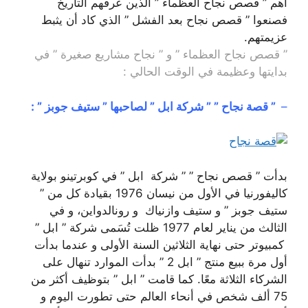
أهم ” قصص نجاح العظماء ” الذين عرفهم التاريخ
فصنعوا ” قصص نجاح بعد الفشل ” الذي كاد أن يثبط
عزيمتهم.
” قصص نجاح العظماء ” و ” نجاح مشاريع صغيرة ” في
بدايتها وعظيمة في الوقت الحالي :
–
” قصة نجاح ” ” شركة ابل ” لصاحبها ” ستيف جوبز ” :
بدأت ” قصص نجاح ” ” شركة ابل ” في كوبرتينو بولاية
كاليفورنيا في الأول من نيسان 1976 بقيادة كل من ”
ستيف جوبز ” و ستيف وازنياك و رونالدواين، و في
الثالث من يناير لعام 1977 ظلت تُسَمى شركة ” ابل ”
كمبيوتر حتى نهاية الثلاثين السنة الأولى و عندما بدأت
أول مرة ببيع منتج ” ابل 2 ” بدأت الموارد تنهال على
الشركاء الثلاثة معًا. كما قامت ” ابل ” بتوظيف أكثر من
75 ألف شخص في أنحاء العالم حتى تطورت اليوم و