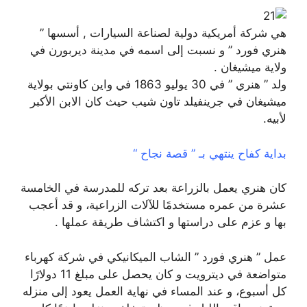
هي شركة أمريكية دولية لصناعة السيارات , أسسها ”
هنري فورد ” و نسبت إلى اسمه في مدينة ديربورن في
ولاية ميشيغان .
ولد ” هنري ” في 30 يوليو 1863 في واين كاونتي بولاية
ميشيغان في جرينفيلد تاون شيب حيث كان الابن الأكبر
لأبيه.
بداية كفاح ينتهي بـ ” قصة نجاح “
كان هنري يعمل بالزراعة بعد تركه للمدرسة في الخامسة
عشرة من عمره مستخدمًا للآلات الزراعية، و قد أعجب
بها و عزم على دراستها و اكتشاف طريقة عملها .
عمل ” هنري فورد ” الشاب الميكانيكي في شركة كهرباء
متواضعة في ديترويت و كان يحصل على مبلغ 11 دولارًا
كل أسبوع، و عند المساء في نهاية العمل يعود إلى منزله