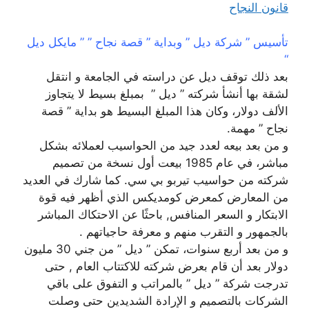
قانون النجاح
تأسيس ” شركة ديل ” وبداية ” قصة نجاح ” ” مايكل ديل
“
بعد ذلك توقف ديل عن دراسته في الجامعة و انتقل
لشقة بها أنشأ شركته ” ديل ” بمبلغ بسيط لا يتجاوز
الألف دولار، وكان هذا المبلغ البسيط هو بداية ” قصة
نجاح ” مهمة.
و من بعد بيعه لعدد جيد من الحواسيب لعملائه بشكل
مباشر، في عام 1985 بيعت أول نسخة من تصميم
شركته من حواسيب تيربو بي سي. كما شارك في العديد
من المعارض كمعرض كومديكس الذي أظهر فيه قوة
الابتكار و السعر المنافس, باحثًا عن الاحتكاك المباشر
بالجمهور و التقرب منهم و معرفة حاجياتهم .
و من بعد أربع سنوات، تمكن ” ديل ” من جني 30 مليون
دولار بعد أن قام بعرض شركته للاكتتاب العام , حتى
تدرجت شركة ” ديل ” بالمراتب و التفوق على باقي
الشركات بالتصميم و الإرادة الشديدين حتى وصلت