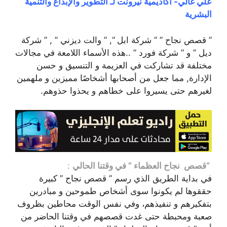
علي غالي- أكاديمية نيرونت لـ التطوير والإبداع والتنمية
البشرية
” قصص نجاح ” ” شركة ابل “, ” والت ديزني ” , ” شركة
ديل ” و ” شركة فورد ” ..هذه الأسماء اللامعة في مجالات
مختلفة قد تشاركت في العزيمة و التنسيق و حسن
الإدارة, مما جعل من أصحابها أشخاصًا مميزين و ملهمين
لغيرهم حتى يسيروا على خطاهم و يحذوا حذوهم.
“قصص نجاح العظماء ” في وقتنا الحالي
:
في بداية الطريق الذي رسم ” قصص نجاح ” كبيرة
حققوها لم يكونوا سوى أشخاص طموحين و مبادرين
بتفكيرهم و تنفيذهم، وفي نفس الوقت محاطين بظروف
صعبة ومحبطة حتى غدت قصصهم في وقتنا الحاضر من