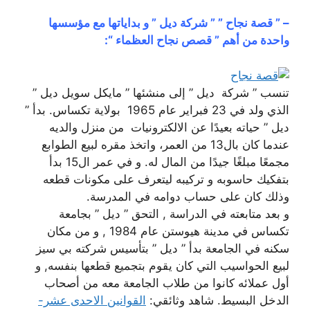
– ” قصة نجاح ” ” شركة ديل ” و بداياتها مع مؤسسها
واحدة من أهم ” قصص نجاح العظماء “:
تنسب ” شركة ديل ” إلى منشئها ” مايكل سويل ديل ”
الذي ولد في 23 فبراير عام 1965 بولاية تكساس. بدأ ”
ديل ” حياته بعيدًا عن الالكترونيات من منزل والديه
عندما كان بال13 من العمر، واتخذ مقره لبيع الطوابع
مجمعًا مبلغًا جيدًا من المال له. و في عمر ال15 بدأ
بتفكيك حاسوبه و تركيبه ليتعرف على مكونات قطعه
وذلك كان على حساب دوامه في المدرسة.
و بعد متابعته في الدراسة , التحق ” ديل ” بجامعة
تكساس في مدينة هيوستن عام 1984 , و من مكان
سكنه في الجامعة بدأ ” ديل ” بتأسيس شركته بي سيز
لبيع الحواسيب التي كان يقوم بتجميع قطعها بنفسه, و
أول عملائه كانوا من طلاب الجامعة معه من أصحاب
الدخل البسيط. شاهد وثائقي:
القوانين الاحدى عشر-