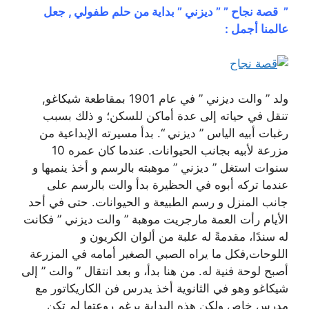
” قصة نجاح ” ” ديزني ” بداية من حلم طفولي , جعل
عالمنا أجمل :
ولد ” والت ديزني ” في عام 1901 بمقاطعة شيكاغو,
تنقل في حياته إلى عدة أماكن للسكن؛ و ذلك بسبب
رغبات أبيه الياس ” ديزني “. بدأ مسيرته الإبداعية من
مزرعة لأبيه بجانب الحيوانات. عندما كان عمره 10
سنوات استغل ” ديزني ” موهبته بالرسم و أخذ ينميها و
عندما تركه أبوه في الحظيرة بدأ والت بالرسم على
جانب المنزل و رسم الطبيعة و الحيوانات. حتى في أحد
الأيام رأت العمة مارجريت موهبة ” والت ديزني ” فكانت
له سندًا، مقدمةً له علبة من ألوان الكريون و
اللوحات,فكل ما يراه الصبي الصغير أمامه في المزرعة
أصبح لوحة فنية له. من هنا بدأ، و بعد انتقال ” والت ” إلى
شيكاغو وهو في الثانوية أخذ يدرس فن الكاريكاتور مع
مدرس خاص ولكن هذه البداية برغم روعتها لم تكن