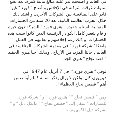
في العالم و أصبحت تدر عليه مبالغ مالية كبيرة. بعد بضع
سنوات غرقت شركته في الإفلاس و أصبح ” فورد ” غير
قادر على المنافسة بين الشركات الأخرى، و اشتد ذلك
خلال الحرب العالمية الثانية. بعد 20 سنة من الخسارات
المتوالية، استلم حفيده ” هنري فورد ” الشركة دون خبرة
و قام بتغيير كامل الكوادر الرئيسية الذين كانوا سبب هذه
الخسارات و ذلك رغم إخلاصهم و تفانيهم في العمل
واضعًا ” شركة فورد ” في مقدمة الشركات المنافسة في
العالم , جانيًا المزيد من الأرباح . وبذلك أحيا هنري الحفيد
” قصة نجاح ” هنري الجد.
توفي ” هنري فورد ” في 7 أبريل عام 1947 في
ديريورن كان، ولكن لا يزال يذكر اسمه كما رأينا ضمن
أهم ” قصص نجاح العظماء “.
ومن ” قصص نجاح ” ” هنري فورد ” و ” شركة فورد
للسيارات ” ننتقل إلى ” قصص نجاح ” ” مايكل ديل ” و ”
شركة ديل للكمبيوترات “