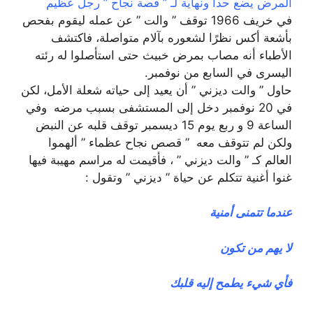
المرض يضع حدا ونهاية لـ ” قصة نجاح ” رجل عظيم
في خريف 1966 توقف ” والت ” عن عمله ليقوم بفحص
بأشعة أكس نظرًا لشعوره بآلام متواصلة، فاكتشف
الأطباء أنه مصاب بمرض خبيث حتى استأصلوا له رئته
اليسرى في السابع من نوفمبر.
حاول ” والت ديزني ” أن يعيد إلى حياته شعلة الأمل، لكن
في 20 نوفمبر دخل إلى المستشفى بسبب مرضه وفي
الساعة 9 و ربع يوم 15 ديسمبر توقف قلبه عن النبض
ولكن لم تتوقف معه ” قصص نجاح عظماء ” ألهموا
العالم كـ ” والت ديزني ” ، فأقيمت له مراسم مهيبة فيها
غنوا أغنية تتكلم عن حياة ” ديزني ” وتقول :
عندما تتمنى أمنية
لا يهم من تكون
فأي شيء يطمح إليه قلبك