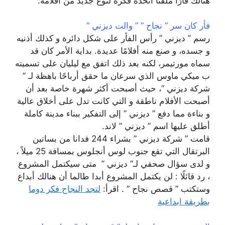
هنالك فأرًا ملفتًا اتخذه فكرة لنوع جديد من أفلامه.
فأر كان سر ” نجاح ” ” والت ديزني “
رسم ” ديزني ” رأس الفأر على شكل دائرة و كذلك أذنيه
و جسده، و صنع منه أفلامًا عديدة. بداية الأمر كان قد
سماه مورتيمر، لكنه بعد ذلك اتفق مع ليليان على تسميته
ب ميكي ماوس الذي سرعان ما حقق أرباحًا باهظة لـ ”
شركة ديزني “، حيث أصبحت أكثر شهرة خاصة بعد أن
أصبحت الأفلام ناطقة و التي كانت تدل على أخلاق عالية
و بناءة مما دفع ” ديزني ” إلى التفكير ببناء مدينة كاملة
أطلق عليها اسم ” ديزني ” لاند.
قامت ” شركة ديزني ” بشراء 244 فدانا من بساتين
البرتقال التي تقع جنوب لوس أنجلوس بمسافة 25 ميلاً ،
و لدى سؤال صحفي لـ” ديزني ” متى سيكتمل المشروع
، رد قائلًا : لن يكتمل المشروع أبدا طالما أن هنالك أبداع
وستكتب ” قصص نجاح ” . اقرأ:
لتجد النجاح فكر دوما
بطريقة ابداعية