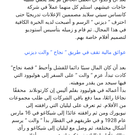
حاجات عيشهم، استلم كل منهما عملاً في شركة
كانساس سيتي سلايد مصممين الإعلانات تدريجيًا حتى
احترف ” ديزني ” الرسم و أصبحت لديه الخبرة الكافية
في هذا المجال. ثم قام و زميله بتأسيس أستوديو
لتصميم أفلام خاصة بهم.
عوائق مالية تقف في طريق ” نجاح ” والت ديزني
بعد أن كان المال سببًا دائما للفشل وأحبط ” قصة نجاح”
كادت تبدأ، عزم ” والت ” على السفر إلى هوليوود التي
فيها سيجد من يقدر موهبته.
بدأ أعماله في هوليوود بفلم أليس إن كارتونلاند محققًا
نجاحًا رائعًا، مما دفع باقي الشركات إلى طلب مجموعات
من الأفلام. ثم تعرف على ليليان التي رافقته إلى
نيويورك ومن ثم رافقته عائدًا إلى شيكاغو في 16 مارس
عام 1928 و في طريقهم في القطار بدأ ” والت ” يرسم
أشكال مختلفة، ثم وصل مع ليليان إلى شيكاغو و رأى