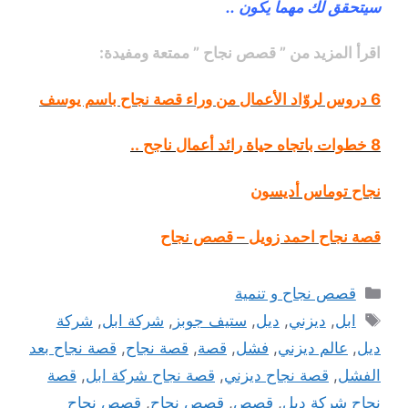
سيتحقق لك مهما يكون ..
اقرأ المزيد من ” قصص نجاح ” ممتعة ومفيدة:
6 دروس لروّاد الأعمال من وراء قصة نجاح باسم يوسف
8 خطوات باتجاه حياة رائد أعمال ناجح ..
نجاح توماس أديسون
قصة نجاح احمد زويل – قصص نجاح
التصنيفات
قصص نجاح و تنمية
الوسوم
ابل
,
ديزني
,
ديل
,
ستيف جوبز
,
شركة ابل
,
شركة
ديل
,
عالم ديزني
,
فشل
,
قصة
,
قصة نجاح
,
قصة نجاح بعد
الفشل
,
قصة نجاح ديزني
,
قصة نجاح شركة ابل
,
قصة
نجاح شركة ديل
,
قصص
,
قصص نجاح
,
قصص نجاح