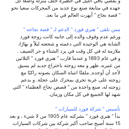
و يقضي باقي الليل في حظيرة خلف منزله واضعًا كل
جهده في متابعة صنع نوع جديد من المحركات سعيا نحو
” قصة نجاح ” أبهرت العالم في ما بعد.
ممن تلقى ” هنري فورد ” الدعم لـ ” قصة نجاحه “
ورغم عدم وقوف والده إلى جانبه كانت زوجة فورد
الشابة هي الوحيدة التي دعمته و شجعته ليلاً و نهارًا،
ملازمة له في كل وقت في برد الشتاء و حر الصيف .
و في عام 1893 و عندما قارب ” هنري فورد ” الثلاثين
من عمره، ظهر و معه زوجته باختراع جديد لم يسبق
لأحد أن أوجده, ملفتًا انتباه السكان بصوته راكبًا مع
زوجته على عربة تجري بمحرك على عجلة. و بدعم
زوجته له، صنع واحدة من ” قصص نجاح العظماء ” التي
شهد لها الجميع في كل مكان وزمان.
تأسيس ” شركة فورد للسيارات ”
بدأ ” هنري فورد ” بشركته عام 1905 من لا شيء ، و بعد
15 سنة أصبح صاحب أكبر شركة بين شركات السيارات