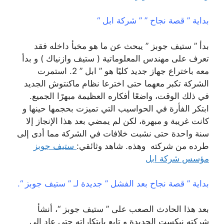
بداية ” قصة نجاح ” ” شركة ابل “
بدأ ” ستيف جوبز ” يبحث عن ما هو مخبأ داخله فقد
تعرف على مهندس المعلوماتية ( ستيف وازنياك ) و بدأ
معه باختراع جهاز جديد كليًا هو ” ابل ” 2. استمرت
الشركة تكبر معهما حتى اخترعا نظام ماكنتوش الجديد
في ذلك الوقت، واضعًا أفكاره العظيمة مبهرًا الجميع.
ابتكر الفأرة في الحواسيب التي تميزت بحجمها حينها و
كانت غريبة و مبهرة، لكن لم يمضي بعد هذا الإنجاز إلا
سنة واحدة حتى نشبت خلافات في الشركة مما أدى إلى
طرده من شركته وهذه. شاهد وثائقي:
ستيف جوبز
مؤسس شركة ابل
بداية ” قصة نجاح بعد الفشل ” جديدة لـ ” ستيف جوبز “.
بعد هذا الحادث الصعب على ” ستيف جوبز “، أنشأ
شركته نيكست الجديدة و تابع بابتكاراته حتى عاد إلى