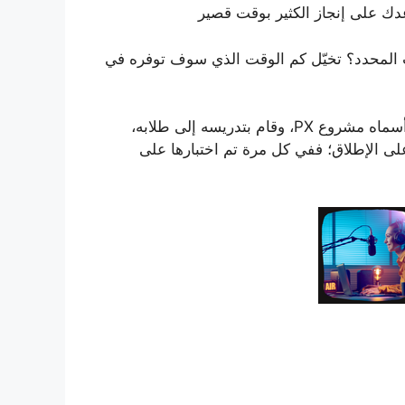
عدك على إنجاز الكثير بوقت قصير
قت المحدد؟ تخيّل كم الوقت الذي سوف توفره في
قام أستاذ جامعي بابتكار هذه الفكرة، وطورها إلى مشروع أسماه مشروع PX، وقام بتدريسه إلى طلابه،
لى الإطلاق؛ ففي كل مرة تم اختبارها على