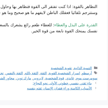
التظاهر بالقوة: اذا كنت تفتقر الى القوة فتظاهر بها وحاول
وستترجم تلقائيا فعقلك الباطن لايفهم ما هو صحيح وما هو خ
القدرة على البذل والعطاء
: للعطاء طعم رائع يشعرك بالسعا
نفسك يمنحك القوة نابعة من قوة الخير.
التصنيفات
التنمية الذاتية
,
تقوية الشخصية
الوسوم
أرسطو
,
اسرار الشخصية القوية
,
الثقة
,
الثقة بالله
,
الثقة بالنفس
,
تحل
سومرست موم
,
غاندي
,
قوة الشخصية
,
لابروبير
,
مارك توين
,
محاور الشخ
بناء ثقتي بنفسي خطوتي الأولى نحو النجاح:
الأسباب الكامنة وراء فقدان الإنسان ثقته بنفسه