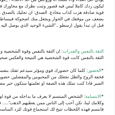
ليكون ردك كاملا ليس فيه قصور وثبت نظرك مع محاورك 
قوية صادقة هزت كذاب مخادع. الصدق: ان تحليك بالصدق و
يضعف من موقفك في الحوار ويجعل منك اضحوكة فببساطة ق
قبل ان تبدأ يقول ارسطو ..”الشيء الوحيد الذي يوصل اليه 
الثقة بالنفس والقدرات
: ان الثقة بالنفس وقوة الشخصية وج
الثقة بالنفس كانت قوة الشخصية هي النتيجة والعكس صحيح 
*
الحضور
: كلما كان حضورك قوي ومؤثر سيدعم ثقتك بنفسك 
فخفة الروح والظل تجعلك من المحبوبين والمفضلين حضوره
الصبر فاذا كنت تملك هذه الصفة او تعلمتها ستكون خير م
*
الابتسامة
: الشخص المبتسم لا يعرف ما بداخله من قوة او
وكلامك لينا، تكن أحب إلى الناس ممن يعطيهم الذهب”…..
فابتسم فهذه اللحظات تتيح لك استجماع قوتك للرد المناس