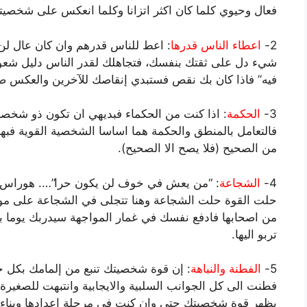
فعال وحيوي كلما كان اكثر اتزانا وكلما انعكس على شخصيته
2-
اعطاء الناس قدرها
: اعط للناس قدرهم وان كان عال ل
شيء دل على ثقتك بنفسك، فتجاهلك لقدر الناس دليل شعورك
فيه” فاذا كان بك نقص فستبدي إنقاصك للآخرين والعكس ص
3-
الحكمة
: اذا كنت من الحكماء فبديهي ان تكون ذو شخصي
فالتعامل بالمنطق والحكمة هما اساسا الشخصية القوية فبهم
من الصحيح (فلا يصح الا الصحيح).
4-
الشجاعة
: “من يعش في خوف لن يكون حرا”…. هوراس. فا
حلت القوة حلت الشجاعة وهنا تتجلى في الشجاعة على موا
من اصحابها فادفع نفسك في غمار المواجهة سيدربك يوما ب
تربو اليها.
5-
الفطنة والنباهة
: إن قوة شخصيتك تنبع من إلمامك بكل ج
فطنت الى كل الجوانب السلبية والايجابية وانتبهت للصغيرة
يظهر قوة شخصيتك حتى وان كنت في مرحلة اعدادها وبناءه