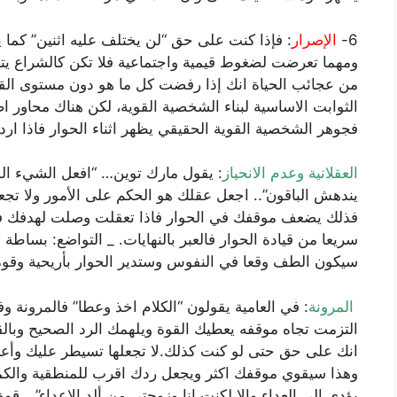
6-
الإصرار
: فإذا كنت على حق “لن يختلف عليه اثنين” كما 
ومهما تعرضت لضغوط قيمية واجتماعية فلا تكن كالشراع يت
من عجائب الحياة انك إذا رفضت كل ما هو دون مستوى القمة ف
الثوابت الاساسية لبناء الشخصية القوية، لكن هناك محاور اضا
فجوهر الشخصية القوية الحقيقي يظهر اثناء الحوار فاذا ارد
العقلانية وعدم الانحياز
: يقول مارك توين… “افعل الشيء ال
يندهش الباقون”.. اجعل عقلك هو الحكم على الأمور ولا تج
فذلك يضعف موقفك في الحوار فاذا تعقلت وصلت لهدفك فال
سريعا من قيادة الحوار فالعبر بالنهايات. _ التواضع: بساط
سيكون الطف وقعا في النفوس وستدير الحوار بأريحية وقوة اك
المرونة
: في العامية يقولون “الكلام اخذ وعطا” فالمرونة 
التزمت تجاه موقفه يعطيك القوة ويلهمك الرد الصحيح وبال
انك على حق حتى لو كنت كذلك.لا تجعلها تسيطر عليك وأع
وهذا سيقوي موقفك اكثر ويجعل ردك اقرب للمنطقية والكمال
يؤدي الى العداء والا لكنت انا وزوجتي من ألد الاعداء”. _ق