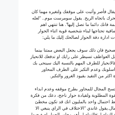
يقال فأصر وأثبت على موقفك ولتغيره مهما كان
حرك باتجاه الريح. يقول سومرست موم.. “لعله
انك دائما ما تصل إليها”. هنا تنتهي اهم
فية تحتاجها لبناء شخصية قوية اثناء الحوار
ت ادارة دفة الحوار لصالحك إليك ما يلي:
صحيح فان ذلك سوف يجعل البعض ممتنا بينما
عل العواطف تسيطر على رايك او تدفعك للانحياز
انحياز للطرف المهم بالنسبة اليك سينحى بك
ة اسلوبك وعدم التكبر على الطرف المحاور
ثر من التقيد بقيود الغرور والتكبر.
وفسح المجال للمحاور بطرح موقفه وعدم ابداء
قوة المطلوبة ولقيادة حوار ناجح، دعك من فكرة
ط احتمال واحد بالمليون انك قد تكون مخطئ
.يقول غاندي “الاختلاف في الراي ينبغي الا
وة التواصل:فالتواصل أهم محاور الحوار اصغ جيدا