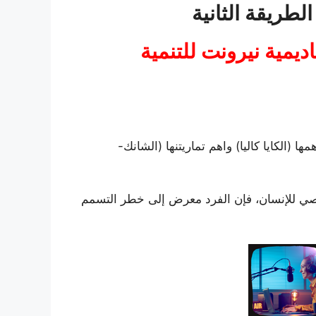
طريقة الثانية
Fat – خاص اكاديمية نيرونت للتنمية
مها (الكايا كاليا) واهم تماريتنها (الشانك-
خصي للإنسان، فإن الفرد معرض إلى خطر التسمم