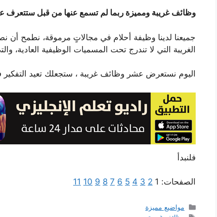
وظائف غريبة
ومميزة ربما لم تسمع عنها من قبل ستتعرف علي
جميعنا لدينا وظيفة أحلام في مجالاتٍ مرموقة، نطمح أن نصل 
الغريبة
التي لا تندرج تحت المسميات الوظيفية العادية، والتي
اليوم نستعرض عشر
وظائف غريبة
، ستجعلك تعيد التفكير 
فلنبدأ
الصفحات:
1
2
3
4
5
6
7
8
9
10
11
التصنيفات
مواضيع مميزة
الوسوم