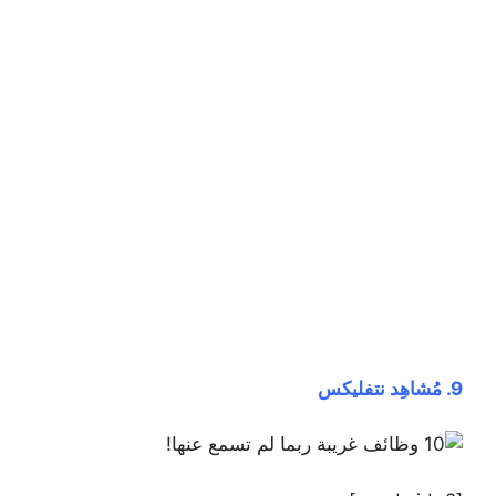
9. مُشاهِد نتفليكس