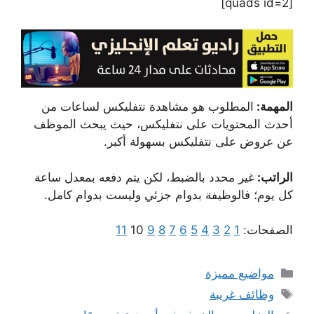
[quads id=2]
المهمة:
ال
مطلوب هو مشاهدة نتفليكس لساعات من
أحدث المحتويات على نتفليكس، حيث يبحث الموظف
عن عروض على نتفليكس بسهولة أكبر.
الراتب:
غير محدد بالضبط، لكن يتم دفعه بمعدل ساعة
كل يوم؛ فالوظيفة بدوام جزئي وليست بدوام كامل.
الصفحات:
1
2
3
4
5
6
7
8
9
10
11
التصنيفات
مواضيع مميزة
الوسوم
وظائف غريبة