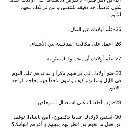
24-كن أكثر صبراً- لا تفرض الانضباط على أولادك عندما
تكون غاضباً. خذ دقيقة للتنفس و من ثم تكلم معهم ”
الابوة “.
25-علّم أولادك عن المال.
26-اعمل على مكافحة المنافسة بين الأشقاء.
27-علّم أولادك أن يتحملوا المسئولية.
28-ضع أولادك في فراشهم باكراً و ساعدهم على النوم
في الليل و علمهم كيف ينامون لاحقاً فهم بحاجة للراحة
“الابوة “.
29-درّب أطفالك على استعمال المرحاض.
30-استمع لأولادك عندما يتكلمون- أصغ بانتباه!! توقف
عن فعل ما تقوم به, انظر لهم بعينهم و أعرهم انتباهك؟