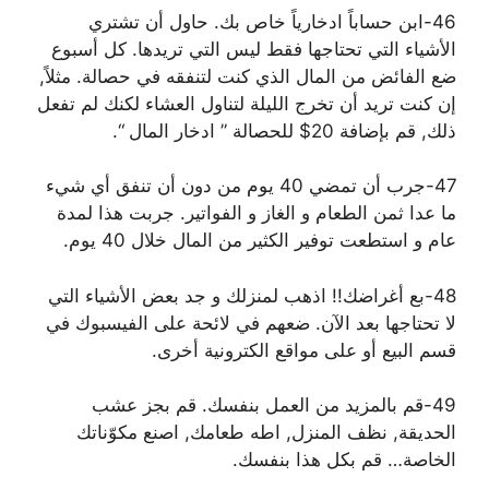
46-ابن حساباً ادخارياً خاص بك. حاول أن تشتري
الأشياء التي تحتاجها فقط ليس التي تريدها. كل أسبوع
ضع الفائض من المال الذي كنت لتنفقه في حصالة. مثلاً,
إن كنت تريد أن تخرج الليلة لتناول العشاء لكنك لم تفعل
ذلك, قم بإضافة 20$ للحصالة ” ادخار المال “.
47-جرب أن تمضي 40 يوم من دون أن تنفق أي شيء
ما عدا ثمن الطعام و الغاز و الفواتير. جربت هذا لمدة
عام و استطعت توفير الكثير من المال خلال 40 يوم.
48-بع أغراضك!! اذهب لمنزلك و جد بعض الأشياء التي
لا تحتاجها بعد الآن. ضعهم في لائحة على الفيسبوك في
قسم البيع أو على مواقع الكترونية أخرى.
49-قم بالمزيد من العمل بنفسك. قم بجز عشب
الحديقة, نظف المنزل, اطه طعامك, اصنع مكوّناتك
الخاصة… قم بكل هذا بنفسك.