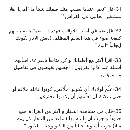
31-قل “نعم” عندما يطلب منك طفلك شيئاً ما “أمي!! هلّا
تستلقين بجانبي في الفراش؟”
32-قل نعم في أغلب الأوقات فهذه الـ “نعم” بالنسبة لهم
كبقعة ضوء في هذا العالم المظلم. (بعض الآثار لكونك
إيجابياً “ابوة ”
33-اقرأ أكثر مع أطفالك و كن متابعاً بالقراءة. اسألهم
أسئلة عما كانوا يقرؤون . اجعلهم يغوصون في تفاصيل
ما يقرؤون.
34-علّم أولادك أن يكونوا خلّاقين, كونوا عائلة خلاقة أو
حتى يمكنك أن تعلّمهم أن يكونوا مخترعين.
35-قلل من مشاهدة التلفاز و أكثر من القراءة. ضع
حدوداً و جرب أن تلتزم بها (ساعة من التلفاز كل يوم
مثلاً) جرب أسبوعاً خالياً من التكنولوجيا. ” الابوة ”