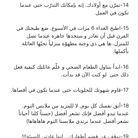
14-تمرّن مع أولادك. إنه بإمكانك التدرّب حتى عندما
تكون في العمل
15-اطبخ الغداء 6 مرات في الأسبوع. ضع طبختك في
الفرن قبل أن تغادر و ستجدها جاهزة عندما تصل
للمنزل..ها هي ذي وجبة مطهوّة منزلياً تحبّها العائلة
بأكملها.
16-ابدأ بتناول الطعام الصحي و علّم عائلتك كيفية فعل
ذلك حتى لو كنت الآن قد بدأت.
17-قاوم شهوتك للحلويات حتى عندما تكون في أقصاها.
18-أنق نفسك كل يوم, لا للمزيد من ملابس النوم.
عندما تبدو أفضل فإنك تشعر أفضل (حسناً كلنا أحياناً
نشعر أفضل عندما نرتدي ملابسنا النوم هاهاهاها)
19-توقف عن قضم أظفارك… إنها عادتي السيئة!!!