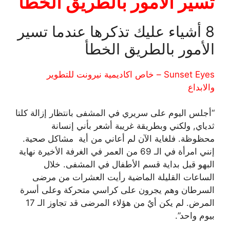
تسير الامور بالطريق الخطأ
8 أشياء عليك تذكرها عندما تسير
الأمور بالطريق الخطأ
Sunset Eyes – خاص اكاديمية نيرونت للتطوير
والابداع
“أجلس اليوم على سريري في المشفى بانتظار إزالة كلتا
ثدياي, ولكني وبطريقة غريبة أشعر بأني إنسانة
محظوظة. فلغاية الآن لم أعاني من أية مشاكل صحية.
إنني امرأة في الـ 69 من العمر في الغرفة الأخيرة نهاية
البهو قبل بداية قسم الأطفال في المشفى. خلال
الساعات القليلة الماضية رأيت العشرات من مرضى
السرطان وهم يجرون على كراسي متحركة وعلى أسرة
المرض. لم يكن أيٌ من هؤلاء المرضى قد تجاوز الـ 17
بيوم واحد”.