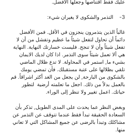
عليك فقط اقتناصها وجعلها الأفضل.
3- التذمر والشكوى لا يغيران شيء:
غالباً الذين يتذمرون ينجزون في الأقل. فمن الأفضل
دائماً أن تحاول لتفعل شيئاً ما عظيم وتفشل من أن لا
تفعل شيئاً وأن لا تنجح. فليست خسارتك النهاية. النهاية
هي ألا تعمل شيئاً سوى التذمر. اذا كان لديك الايمان
بشيء ما, استمر في المحاولة. لا تدع ظلال الماضي
تلقي بظلالها على عتبة مستقبلك. فأن تمضي يومك
بالشكوى من البارحة, لن يجعل من الغد أكثر اشراقاً. قم
بالعمل بدلاً من ذلك. اجعل ما تعلمته أرضية لتطور
حياتك. اعمل تغيير ولا تنظر إلى الوراء.
وبغض النظر عما يحدث على المدى الطويل, تذكر بأن
السعادة الحقيقة تبدأ فقط عندما تتوقف عن التذمر عن
مشاكلك وتبدأ بالرضى عن جميع المشاكل التي لا تعاني
منها.