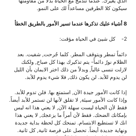
الذي يغيرك. عندما تندمج مع الحياة بدلاً من مقاومتها
سيكون كلا الطرفين مساعداً لك على النمو.
8 أشياء عليك تذكرها عندما تسير الأمور بالطريق الخطأ
2- كل شيئ في الحياة مؤقت:
دائماً تمطر ويتوقف المطر. كلما جُرحت, شفيت. بعد
الظلام نورٌ دائماً- يتم تذكيرك بهذا كل صباح, ولكنك
لازلت تنسى غالباً, وبدلاً من ذلك اختر الايمان بأن الليل
لن يدوم للأبد. لن يكون ذلك, فلا شيء يدوم للأبد.
إذا كانت الأمور جيدة الآن, استمتع بها. فلن تدوم للأبد.
وإذا كانت الأمور سيئة, لا تقلق لأنها لن تستمر للأبد أيضاً.
فقط لأن الحياة ليست سهلة الآن, لا يعني هذا انه ليس
بإمكانك الضحك. فقط لأن أمراً ما يزعجك, لا يعني هذا
انك لا تستطيع الابتسام. تمنحك كل لحظة بداية جديدة
ونهاية جديدة أيضاً. تحصل على فرصة ثانية, كل ثانية.