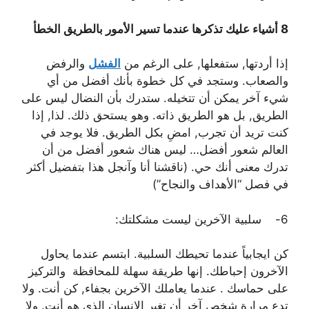
8 أشياء عليك تذكرها عندما تسير الأمور بالطريق الخطأ
إذا أردتها, ستفعلها, على الرغم من
الفشل
والرفض
والصعاب. وستجد في كل خطوة بأنك أفضل من أي
شيء آخر يمكن أن تتخيله. ستدرك بأن النضال ليس على
الطريق, بل هو الطريق ذاته. وهو يستحق ذلك. لذا, إذا
كنت تريد أن تجرب, امضِ بكل الطريق. فلا يوجد في
العالم شعور أفضل… ليس هناك شعور أفضل من أن
تدرك معنى أنك حي. (ناقشنا أنا وآنجل هذا بتفضيل أكثر
في فصل “الأهداف والنجاح”)
6- سلبية الآخرين ليست مشكلتك:
كن ايجابياً عندما تحيطك السلبية. ابتسم عندما يحاول
الآخرون إحباطك. إنها طريقة سهلة للمحافظة والتركيز
على حماسك . عندما يعاملك الآخرين بجفاء, كن أنت. ولا
تدع مرارة شخص آخر أن تغير الإنسان الذي هو أنت. ولا