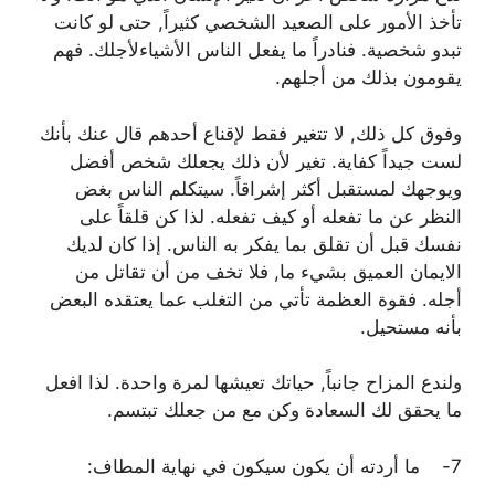
تأخذ الأمور على الصعيد الشخصي كثيراً, حتى لو كانت
تبدو شخصية. فنادراً ما يفعل الناس الأشياءلأجلك. فهم
يقومون بذلك من أجلهم.
وفوق كل ذلك, لا تتغير فقط لإقناع أحدهم قال عنك بأنك
لست جيداً كفاية. تغير لأن ذلك يجعلك شخص أفضل
ويوجهك لمستقبل أكثر إشراقاً. سيتكلم الناس بغض
النظر عن ما تفعله أو كيف تفعله. لذا كن قلقاً على
نفسك قبل أن تقلق بما يفكر به الناس. إذا كان لديك
الايمان العميق بشيء ما, فلا تخف من أن تقاتل من
أجله. فقوة العظمة تأتي من التغلب عما يعتقده البعض
بأنه مستحيل.
ولندع المزاح جانباً, حياتك تعيشها لمرة واحدة. لذا افعل
ما يحقق لك السعادة وكن مع من جعلك تبتسم.
7- ما أردته أن يكون سيكون في نهاية المطاف: