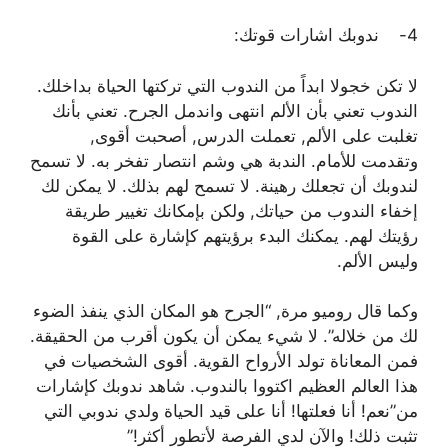
4- ندوبك اشارات قوتك:
لا تكن خجولا ابداً من الندوب التي تركتها الحياة بداخلك.
الندوب تعني بأن الألم انتهى واندمل الجرح. تعني بأنك
تغلبت على الألم, تعملت الدرس, أصحبت أقوى,
وتقدمت للأمام. الندبة هي وشم انتصار تفخر به. لا تسمح
لندوبك أن تجعلك رهينة. لا تسمح لهم بذلك. لا يمكن لك
إخفاء الندوب من حياتك, ولكن بإمكانك تغيير طريقة
رؤيتك لهم. يمكنك البدء برؤيتهم كإشارة على القوة
وليس الألم.
وكما قال روميو مرة, “الجرح هو المكان الذي ينفذ الضوء
لك من خلاله”. لا شيء يمكن أن يكون أقرب من الحقيقة.
فمن المعاناة تولد الأرواح القوية. أقوى الشخصيات في
هذا العالم العظيم اكتووا بالندوب. شاهد ندوبك كإشارات
من”نعم! أنا فعلتها! أنا على قيد الحياة ولدي ندوبي التي
تثبت ذلك! والآن لدي الفرصة لأتطور أكثر!”