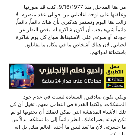
من هنا المدخل, منذ 9/16/1977. كنت قد صورتها
وعلقتها على لوحة اعلاناتي من حوالى عقد منصرم. لا
زالت هنا اليوم وتستمر بتذكيري بأن هناك دائماً, دائماً,
دائماً شيء يجب أن أكون شاكره له. بغض النظر عن
جودته أو سوءه, علي الاستيقاظ صباح كل يوم شاكرة
لحياتي, لان هناك أشخاص ما في مكان ما يقاتلون
باستماتة لذواتهم.
ولكي نكون صادقين, السعادة ليست في عدم جود
المشكلات, ولكنها القدرة في التعامل معهم. تخيل أن كل
تلك الأشياء المدهشة التي يمكن لعقلك أن يحتويها لو لم
تكن قيدته بصراعاتك. انظر دائماً إلى ما تمتلكه, بدلاً من
ما خسرته. لأن ما يُعد ليس ما أخذه العالم منك, بل انه
ما تركته.