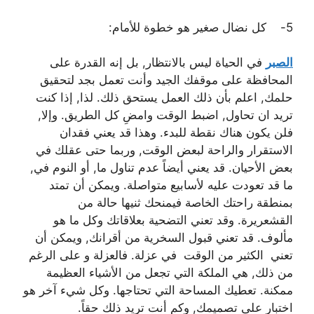
5- كل نضال صغير هو خطوة للأمام:
الصبر
في الحياة ليس بالانتظار, بل إنه القدرة على
المحافظة على موقفك الجيد وأنت تعمل بجد لتحقيق
حلمك, اعلم بأن ذلك العمل يستحق ذلك. لذا, إذا كنت
تريد ان تحاول, اضبط الوقت وامضِ كل الطريق. وإلا,
فلن يكون هناك نقطة للبدء. وهذا قد يعني فقدان
الاستقرار والراحة لبعض الوقت, وربما حتى عقلك في
بعض الأحيان. قد يعني أيضاً عدم تناول ما, أو النوم في,
ما قد تعودت عليه لأسابيع متواصلة. ويمكن أن تمتد
بمنطقة راحتك الخاصة فيمنحك ثنيها حالة من
القشعريرة. وقد تعني التضحية بعلاقاتك وكل ما هو
مألوف. قد تعني قبول السخرية من أقرانك, ويمكن أن
تعني الكثير من الوقت في عزلة. فالعزلة و على الرغم
من ذلك, هي الملكة التي تجعل من الأشياء العظيمة
ممكنة. تعطيك المساحة التي تحتاجها. وكل شيء آخر هو
اختبار على تصميمك, وكم أنت تريد ذلك حقاً.