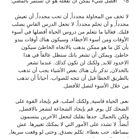
8- أفضل شيء يمكن أن تفعله هو أن تستمر بالمضي:
لا تخف من المحاولة مجدداً, أن تحب مجدداً, أن تعيش
مجدداً, و أن تحلم مجدداً. لا تجعل الدرس القاسِ يصلب
قلبك. فغالبا ما تتعلم من دروس الحياة أفضلها في أسوء
الأوقات ومن أسوء الأخطاء. وسيكون هناك أوقات يبدو
بأن كل ما هو ممكن يذهب بالاتجاه الخاطئ سيكون
خاطئ. ويمكن أن تشعر بانك ستظل عالقاً في هذا
الاخدود للابد, ولكنك لن تكون كذلك. عندما تشعر
بالخذلان, تذكر بأن هناك بعض الأشياء يجب أن تذهب
بالطريق الخطأ قبل أن تتجه للصواب. أحياناً أن تذهب
من خلال الأسوء لتصل للأفضل.
نعم, الحياة قاسية, ولكنك أصلب. قم بإيجاد القوة على
الضحك كل يوم. قم بإيجاد الشجاعة لتشعر بالافضل,
ولكن بالجمال. جدها بقلبك لتجعل الآخرين يبتسمون
أيضاً. لا تشدد على الأمور التي لا يمكنك تغييرها. عش
ببساطة. حب بعطاء. تكلم بصدق, وحتى لو وقعت سريعا,