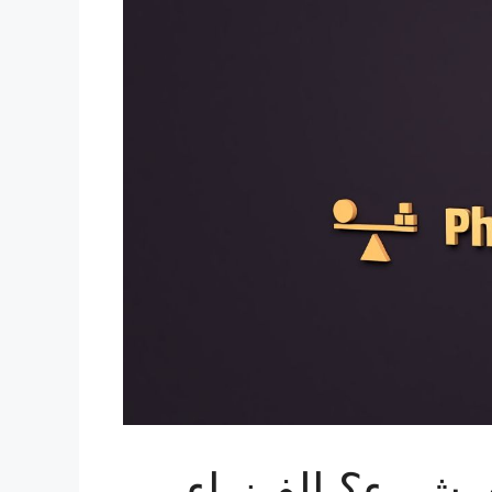
ي شيء؟ الفيزياء