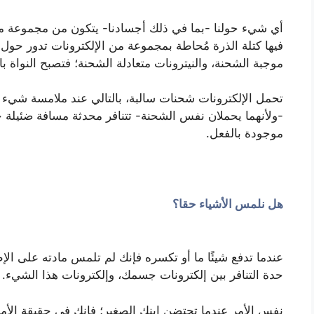
أي شيء حولنا -بما في ذلك أجسادنا- يتكون من مجموعة من
فيها كتلة الذرة مُحاطة بمجموعة من الإلكترونات تدور حول ن
موجبة الشحنة، والنيترونات متعادلة الشحنة؛ فتصبح النواة ب
تحمل الإلكترونات شحنات سالبة، بالتالي عند ملامسة شيء 
-ولأنهما يحملان نفس الشحنة- تتنافر محدثة مسافة ضئيلة جدً
موجودة بالفعل.
هل نلمس الأشياء حقا؟
عندما تدفع شيئًا ما أو تكسره فإنك لم تلمس مادته على ال
حدة التنافر بين إلكترونات جسمك، وإلكترونات هذا الشيء.
نفس الأمر عندما تحتضن ابنك الصغير؛ فإنك في حقيقة الأم