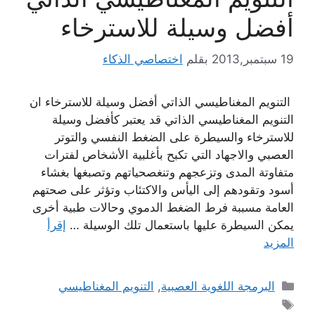
أفضل وسیلة للاسترخاء
19 سبتمبر,2013
بقلم
اختصاصي الذكاء
التنويم المغناطيسي الذاتي أفضل وسیلة للاسترخاء ان
التنویم المغناطیسي الذاتي قد یعتبر كأفضل وسیلة
للاسترخاء والسیطرة على الضغط النفسي والتوتر
العصبي والاجھاد التي تكبح بأغلبیة الأشخاص لفترات
متفاوتة المدى وتزعجھم وتنغصحیاتھم وتصبغھا بغشاء
أسود وتقودھم إلى الیأس والاكتئاب وتؤثر على صحتھم
العامة مسببة فرط الضغط الدموي وحالات طبیة أخرى
یمكن السیطرة علیھا باستعمال تلك الوسیلة …
إقرأ
المزيد
التصنيفات
البرمجة اللغوية العصبية
,
التنويم المغناطيسي
الوسوم