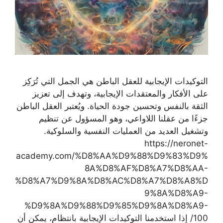
التوكيدات الإيجابية للعقل الباطن هي الجمل التي تُرَكِز
على الأفكار والمعتقدات الإيجابية، وتهدف إلى تعزيز
الثقة بالنفس وتحسين جودة الحياة. ويُعتبر العقل الباطن
جزءًا من عقلنا اللاواعي، وهو المسؤول عن تنظيم
وتشغيل العديد من العمليات النفسية والسلوكية.
https://neronet-
academy.com/%D8%AA%D9%88%D9%83%D9%
8A%D8%AF%D8%A7%D8%AA-
%D8%A7%D9%8A%D8%AC%D8%A7%D8%A8%D
9%8A%D8%A9-
%D9%8A%D9%88%D9%85%D9%8A%D8%A9-
100/ إذا استخدمنا التوكيدات الإيجابية بانتظام، يمكن أن