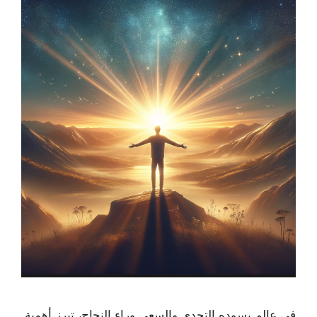
في عالم يسوده التحدي والسعي وراء النجاح، تبرز أهمية