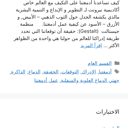
كيف تساعدنا أدمغتنا على التكيف مع العالم خاص
أكاديمية نيرونت لـ التطوير و الإبداع و التنمية البشرية
مالذي يكشفه الجدل حول الثوب الذهبي – الأبيض, و
الأزرق – الأسود عن كيفية عمل أدمغتنا. منظمة
جيستالت (Gestalt): حقيقة أن توقعاتنا التي تحدد
طريقة إدراكنا للعالم من حولنا هي واحدة من الظواهر
الأكثر …
إقرأ المزيد
التصنيفات
القسم العام
الوسوم
أدمغتنا
,
الإدراك
,
التوقعات
,
الحقيقة
,
الدماغ
,
الذاكرة
,
جهتي الدماغ العلوية والسفلية
,
عمل أدمغتنا
الاختبارات
الرئيسية