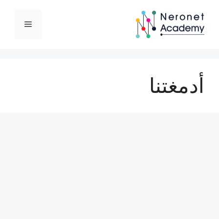
نتقل
لى
القائمة
لمحتوى
أدمغتنا