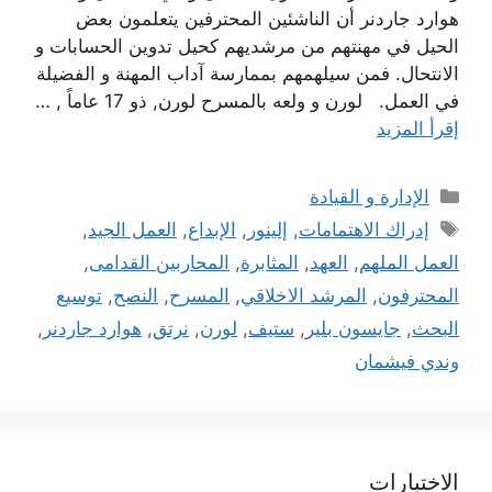
هوارد جاردنر أن الناشئين المحترفين يتعلمون بعض
الحيل في مهنتهم من مرشديهم كحيل تدوين الحسابات و
الانتحال. فمن سيلهمهم بممارسة آداب المهنة و الفضيلة
في العمل. لورن و ولعه بالمسرح لورن, ذو 17 عاماً , …
إقرأ المزيد
التصنيفات
الإدارة و القيادة
الوسوم
إدراك الاهتمامات
,
إلينور
,
الإبداع
,
العمل الجيد
,
العمل الملهم
,
العهد
,
المثابرة
,
المحاربين القدامى
,
المحترفون
,
المرشد الاخلاقي
,
المسرح
,
النصح
,
توسيع
البحث
,
جايسون بلير
,
ستيف
,
لورن
,
نرتق
,
هوارد جاردنر
,
وندي فيشمان
الاختبارات