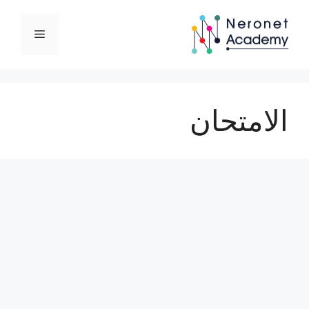
نتقل
لى
القائمة
لمحتوى
الامتحان