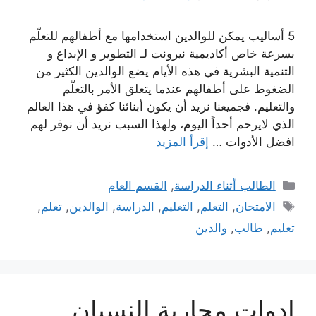
5 أساليب يمكن للوالدين استخدامها مع أطفالهم للتعلّم
بسرعة خاص أكاديمية نيرونت لـ التطوير و الإبداع و
التنمية البشرية في هذه الأيام يضع الوالدين الكثير من
الضغوط على أطفالهم عندما يتعلق الأمر بالتعلّم
والتعليم. فجميعنا نريد أن يكون أبنائنا كفؤ في هذا العالم
الذي لايرحم أحداً اليوم، ولهذا السبب نريد أن نوفر لهم
افضل الأدوات …
إقرأ المزيد
التصنيفات
الطالب أثناء الدراسة
,
القسم العام
الوسوم
الامتحان
,
التعلم
,
التعليم
,
الدراسة
,
الوالدين
,
تعلم
,
تعليم
,
طالب
,
والدين
ادوات محاربة النسيان