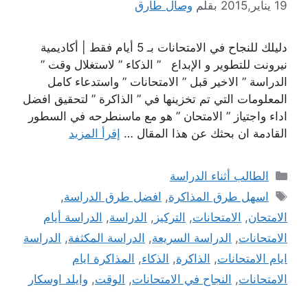
19 يناير,2015
بقلم
وصال طارق
دليلك للنجاح في الامتحانات بـ 5 أيام فقط | أكاديمية
نيرونت للتطوير و الإبداع ” الذكاء ” لاستغلال وقت ”
الدراسة ” الاخير قبل ” الامتحانات ” واستدعاء كامل
المعلومات التي تم تخزينها في ” الذاكرة ” لتحقيق افضل
اداء واجتياز ” الامتحان ” هو مع ماسنطرحه في السطور
القادمة ان بحثك عن هذا المقال …
إقرأ المزيد
التصنيفات
الطالب أثناء الدراسة
الوسوم
اسهل طرق المذاكرة
,
افضل طرق الدراسة
,
الامتحان
,
الامتحانات
,
التركيز
,
الدراسة
,
الدراسة أيام
الامتحانات
,
الدراسة السريعة
,
الدراسة المكثفة
,
الدراسة
ايام الامتحانات
,
الذاكرة
,
الذكاء
,
المذاكرة ايام
الامتحانات
,
النجاح في الامتحانات
,
الوقت
,
وايلد اوسكار