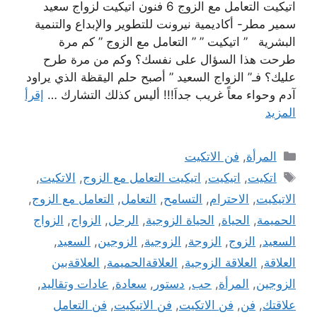
اتيكيت التعامل مع الزوج 6 فنون اتيكيت لزواج سعيد
سمير مطر- أكاديمية نيرونت للتطوير والإبداع والتنمية
البشرية ” اتيكيت ” ” التعامل مع الزوج ” كم مرة
طرحت هذا السؤال على نفسك؟ وكم من مرة طرح
عليك؟ فـ” الزواج السعيد ” أصبح حلم اليقظة الذي يراود
آدم وحواء معاً غريب جداَ!!! أليس كذلك التشارك …
إقرأ
المزيد
التصنيفات
المرأة
,
فن الاتكيت
الوسوم
اتكيت
,
اتيكيت
,
اتيكيت التعامل مع الزوج
,
الاتكيت
,
الاتيكيت
,
الاحترام
,
التسامح
,
التعامل
,
التعامل مع الزوج
,
الحميمة
,
الحياة
,
الحياة الزوجية
,
الرجل
,
الزواج
,
الزواج
السعيد
,
الزوج
,
الزوجة
,
الزوجية
,
الزوجين
,
السعيد
,
العلاقة
,
العلاقة الزوجية
,
العلاقةالحميمة
,
العلاقةبين
الزوجين
,
المرأة
,
حب
,
دستور
,
سعادة
,
عادات وتقاليد
,
علاقتك
,
فن
,
فن الاتكيت
,
فن الاتيكيت
,
فن التعامل