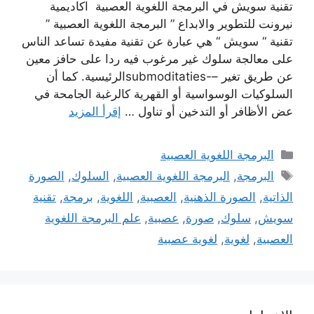
تقنية سويش في البرمجة اللغوية العصبية اكاديمية
نيرونت للتطوير والابداع ” البرمجة اللغوية العصبية ”
تقنية “ سويش “ هي عبارة عن تقنية مفيدة تساعد الناس
على معالجة سلوك غير مرغوب فيه ردا على حافز معين
عن طريق تغير –-submoditatiesالرئيسية. كما أن
السلوكيات الوسواسية أو القهرية كالرغبة الجامحة في
عض الأظافر أو التدخين أو تناول …
إقرأ المزيد
التصنيفات
البرمجة اللغوية العصبية
الوسوم
البرمجة
,
البرمجة اللغوية العصبية
,
السلوك
,
الصورة
الذاتية
,
الصورة الذهنية
,
العصبية
,
اللغوية
,
برمجة
,
تقنية
سويش
,
سلوك
,
صورة
,
عصبية
,
علم البرمجة اللغوية
العصبية
,
لغوية
,
لغوية عصبية