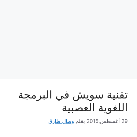
تقنية سويش في البرمجة
اللغوية العصبية
29 أغسطس,2015
بقلم
وصال طارق