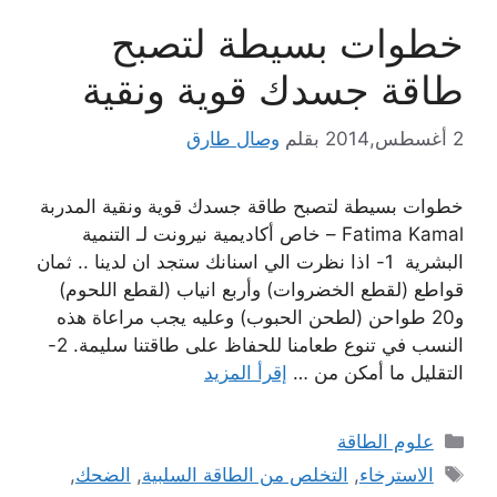
خطوات بسيطة لتصبح
طاقة جسدك قوية ونقية
2 أغسطس,2014
بقلم
وصال طارق
خطوات بسيطة لتصبح طاقة جسدك قوية ونقية المدربة
Fatima Kamal – خاص أكاديمية نيرونت لـ التنمية
البشرية 1- اذا نظرت الي اسنانك ستجد ان لدينا .. ثمان
قواطع (لقطع الخضروات) وأربع انياب (لقطع اللحوم)
و20 طواحن (لطحن الحبوب) وعليه يجب مراعاة هذه
النسب في تنوع طعامنا للحفاظ على طاقتنا سليمة. 2-
التقليل ما أمكن من …
إقرأ المزيد
التصنيفات
علوم الطاقة
الوسوم
الاسترخاء
,
التخلص من الطاقة السلبية
,
الضحك
,