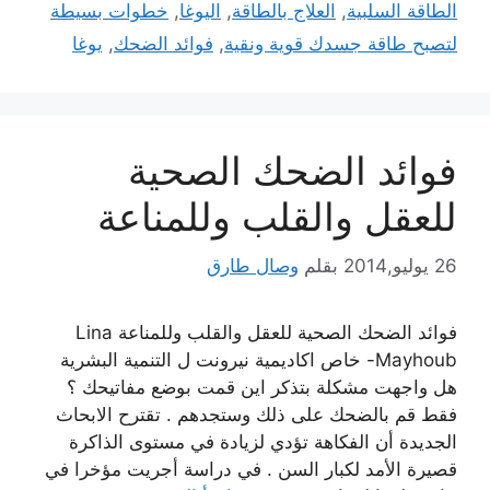
الطاقة السلبية
,
العلاج بالطاقة
,
اليوغا
,
خطوات بسيطة
لتصبح طاقة جسدك قوية ونقية
,
فوائد الضحك
,
يوغا
فوائد الضحك الصحية
للعقل والقلب وللمناعة
26 يوليو,2014
بقلم
وصال طارق
فوائد الضحك الصحية للعقل والقلب وللمناعة Lina
Mayhoub- خاص اكاديمية نيرونت ل التنمية البشرية
هل واجهت مشكلة بتذكر اين قمت بوضع مفاتيحك ؟
فقط قم بالضحك على ذلك وستجدهم . تقترح الابحاث
الجديدة أن الفكاهة تؤدي لزيادة في مستوى الذاكرة
قصيرة الأمد لكبار السن . في دراسة أجريت مؤخرا في