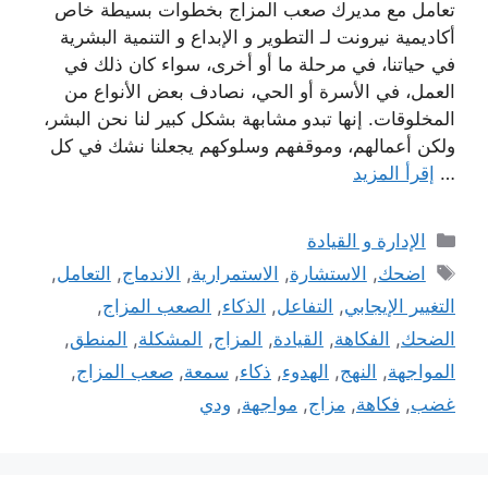
تعامل مع مديرك صعب المزاج بخطوات بسيطة خاص
أكاديمية نيرونت لـ التطوير و الإبداع و التنمية البشرية
في حياتنا، في مرحلة ما أو أخرى، سواء كان ذلك في
العمل، في الأسرة أو الحي، نصادف بعض الأنواع من
المخلوقات. إنها تبدو مشابهة بشكل كبير لنا نحن البشر،
ولكن أعمالهم، وموقفهم وسلوكهم يجعلنا نشك في كل
…
إقرأ المزيد
التصنيفات
الإدارة و القيادة
الوسوم
اضحك
,
الاستشارة
,
الاستمرارية
,
الاندماج
,
التعامل
,
التغيير الإيجابي
,
التفاعل
,
الذكاء
,
الصعب المزاج
,
الضحك
,
الفكاهة
,
القيادة
,
المزاج
,
المشكلة
,
المنطق
,
المواجهة
,
النهج
,
الهدوء
,
ذكاء
,
سمعة
,
صعب المزاج
,
غضب
,
فكاهة
,
مزاج
,
مواجهة
,
ودي