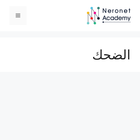
نتقل
لى
القائمة
لمحتوى
الضحك