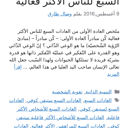
السبع للناس الأكثر فعالية
9 أغسطس,2016
بقلم
وصال طارق
ملخص العادة الأولى من العادات السبع للناس الأكثر
فعالية كُن مبادراً العادة الأولى: – كُن مبادراً – (مبادئ
الرّؤية الشّخصيّة) ما هو الوعي الذّاتي ؟ إنّ الوعي الذّاتي
وهو القدرة على التّفكير في عمليّة التّفكير ذاتها هو قدرة
بشريّة فريدة لا تمتلكها الحيوانات ولهذا السّبب جعل الله
تعالى الإنسان صاحب اليد العليا في هذا العالم، …
إقرأ
المزيد
التصنيفات
التنمية الذاتية
,
تقوية الشخصية
الوسوم
العادات السبع
,
العادات السبع ستيفن كوفي
,
العادات
السبع لستيفن كوفي
,
العادات السبع للأشخاص الأكثر
فاعلية
,
العادات السبع للأشخاص الأكثر فاعلية ستيفن
كوفي
,
العادات السبع للمراهقين الأكثر فعالية
,
العادات