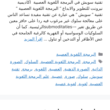
تقنية سويش في البرمجة اللغوية العصبية اكاديمية
نيرونت للتطوير والابداع ” البرمجة اللغوية العصبية ”
تقنية “ سويش “ هي عبارة عن تقنية مفيدة تساعد الناس
على معالجة سلوك غير مرغوب فيه ردا على حافز معين
عن طريق تغير –-submoditatiesالرئيسية. كما أن
السلوكيات الوسواسية أو القهرية كالرغبة الجامحة في
عض الأظافر أو التدخين أو تناول …
إقرأ المزيد
التصنيفات
البرمجة اللغوية العصبية
الوسوم
البرمجة
,
البرمجة اللغوية العصبية
,
السلوك
,
الصورة
الذاتية
,
الصورة الذهنية
,
العصبية
,
اللغوية
,
برمجة
,
تقنية
سويش
,
سلوك
,
صورة
,
عصبية
,
علم البرمجة اللغوية
العصبية
,
لغوية
,
لغوية عصبية