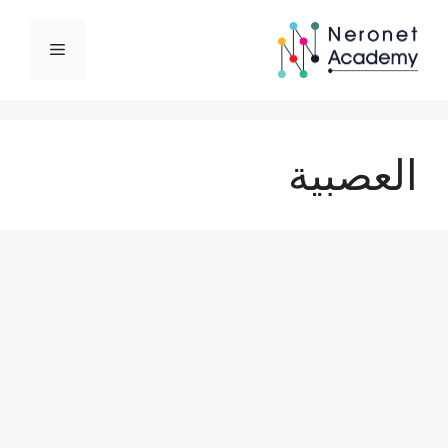
نتقل
لى
القائمة
لمحتوى
العصبية