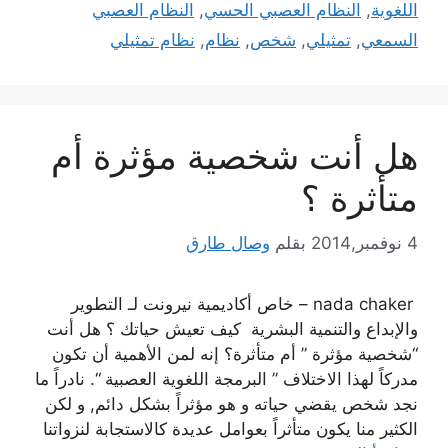
اللغوية
,
النظام العصبي الحسي
,
النظام العصبي
السمعي
,
تمثيلي
,
شخص
,
نظام
,
نظام تمثيلي
هل أنت شخصية مؤثرة أم
متأثرة ؟
4 نوفمبر,2014
بقلم
وصال طارق
nada chaker – خاص أكاديمية نيرونت لـ التطوير
والإبداع والتنمية البشرية كيف تعيش حياتك ؟ هل أنت
“شخصية مؤثرة ” أم متأثرة؟ إنه لمن الأهمية أن تكون
مدركاً لهذا الاختلاف ” البرمجة اللغوية العصبية “. نادراً ما
نجد شخص يقضي حياته و هو مؤثراً بشكل دائم, و لكن
الكثير منا يكون متأثراً بعوامل عديدة كالاستجابة لنزواتنا