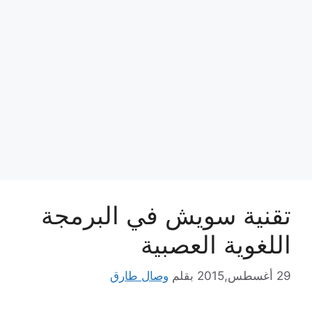
تقنية سويش في البرمجة
اللغوية العصبية
29 أغسطس,2015
بقلم
وصال طارق