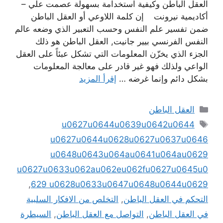
العقل الباطن وكيفية استخدامة بسهولة عصمت علي –
أكاديمية نيرونت إن كلمة اللاوعي أو العقل الباطن
ضمن تفسير علم النفس وحسب التعبير الذي وضعه عالم
النفس الفرنسي بيير جانيت, العقل الباطن هو ذلك
الجزء الذي يخزّن المعلومات التي تشكل عبئاً على العقل
الواعي ولذلك فهو غير قادر على معالجة المعلومات
بشكل دائم وإنما غرضه …
إقرأ المزيد
التصنيفات
العقل الباطن
الوسوم
u0627u0644u0639u0642u0644
u0627u0644u0628u0627u0637u0646
u0648u0643u064au0641u064au0629
u0627u0633u062au062eu062fu0627u0645u0
,
629 u0628u0633u0647u0648u0644u0629
التحكم في العقل الباطن
,
التخلص من الافكار السلبية
في العقل الباطن
,
التواصل مع العقل الباطن
,
السيطرة