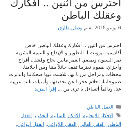
احترس من اثنين .. أفكارك
وعقلك الباطن
6 يونيو,2015
بقلم
وصال طارق
احترس من اثنين .. أفكارك وعقلك الباطن خاص
أكاديمية نيرونت لـ التطوير و الإبداع و التنمية البشرية
تمر السنون ويمضي العمر مابين نجاح وفشل، أفراح
وأحزان، هموم تعترينا تقف حائلاً بيننا وبين أحلامنا،
محطات ومراحل مررنا بها، تلاشت فيها ضحكاتنا واندثرت
طموحاتنا، احلام عجزنا عن تحقيقها، وأمنيات باتت غريبة
عنا. ودائماً أتساءل يا ترى من …
إقرأ المزيد
التصنيفات
العقل الباطن
الوسوم
الافكار الايجابية
,
الافكار السلبية
,
الجذب
,
العقل
الباطن
,
العقل العالي
,
العقل اللاواعي
,
العقل الواعي
,