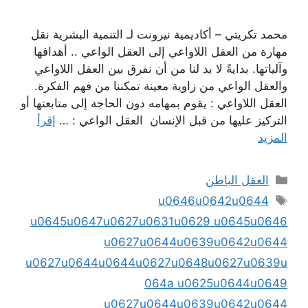
محمد تكريتي – أكاديمية نيرونت لـ التنمية البشرية نقل
مهارة من العقل اللاواعي إلى العقل الواعي .. أهدافها
وآلياتها. بدايةً لا بد لنا من أن نفرق بين العقل اللاواعي
والعقل الواعي من زاوية معينة تمكننا من فهم الفكرة.
العقل اللاواعي : يقوم بمهامه دون الحاجة إلى متابعتها أو
التركيز عليها من قبل الإنسان العقل الواعي : …
إقرأ
المزيد
التصنيفات
العقل الباطن
الوسوم
u0646u0642u0644
u0645u0647u0627u0631u0629 u0645u0646
u0627u0644u0639u0642u0644
u0627u0644u0644u0627u0648u0627u0639u
064a u0625u0644u0649
u0627u0644u0639u0642u0644