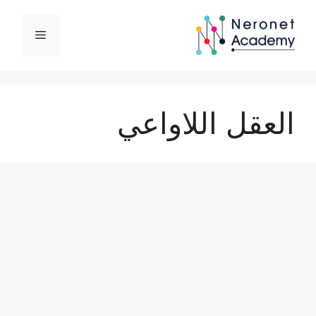
نتقل
لى
القائمة
لمحتوى
العقل اللاواعي