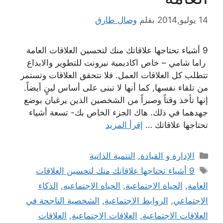
14 يوليو,2014
بقلم
وصال طارق
9 أشياء تحتاجها علاقاتك منك لتحسين العلاقات العامة
راما شامي – خاص اكاديمية نيرونت للتطوير والابداع
تتطلب كل العلاقات العمل. فلا تتحقق العلاقات وتستمر
من تلقاء نفسها, كما أنها لا تبنى على أساس لينٍ أيضاً.
إنها تأخذ وقتاً وصبراً من الشخصين الذين يرغبان بوضع
جهدهما في ذلك. هاك الجزء الخاص بك- تسعة أشياء
تحتاجها علاقاتك …
إقرأ المزيد
التصنيفات
الإدارة و القيادة
,
التنمية الذاتية
الوسوم
9 أشياء تحتاجها علاقاتك منك لتحسين العلاقات
العامة
,
الحياة الاجتماعية
,
الحياه الاجتماعيه
,
الذكاء
الاجتماعي
,
الروابط الاجتماعية
,
الشخصية الناجحة في
العلاقات الاجتماعية
,
العلاقات الاجتماعية
,
العلاقات