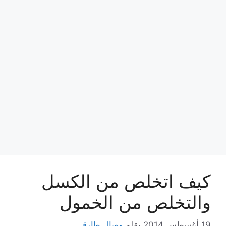
كيف اتخلص من الكسل
والتخلص من الخمول
19 أغسطس,2014
بقلم
وصال طارق