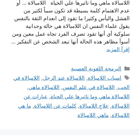
اللامبالاة ماهي وما تاثيرها علي الحياة اللامبالاة … أو
عدم الاهتمام كلمة بسيطة قد تكون سبباً لكثير من
الفشل واليأس وكثيرا ما تقود إلى انعدام الثقة بالنفس
يقول علماء النفس ان اللامبالاة هي حالة وجدانية
سلوكية أي أنها تقود تصرف الفرد تجاه عمل معين ومن
أسوأ مظاهر هذه الحالة أنها تبعد الشخص عن التفكير …
إقرأ المزيد
التصنيفات
البرمجة اللغوية العصبية
الوسوم
اسباب اللامبالاة
,
اللامبالاة عند الرجل
,
اللامبالاة في
الحب
,
اللامبالاة في علم النفس
,
اللامبالاة ماهي
,
اللامبالاة ماهي وما تاثيرها علي الحياة
,
عبارات عن
اللامبالاة
,
علاج اللامبالاة
,
كلمات عن اللامبالاة
,
ما هي
اللامبالاة
,
ماهي اللامبالاة