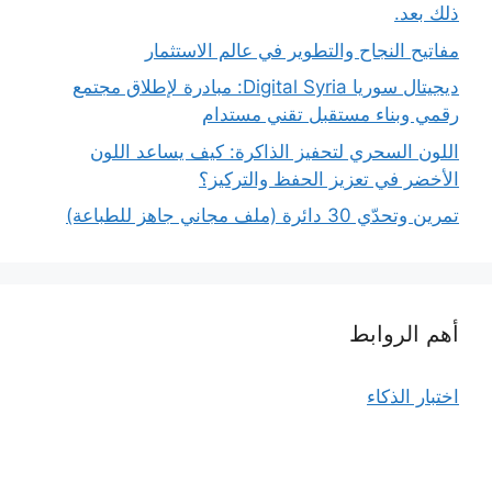
ذلك بعد.
مفاتيح النجاح والتطوير في عالم الاستثمار
ديجيتال سوريا Digital Syria: مبادرة لإطلاق مجتمع
رقمي وبناء مستقبل تقني مستدام
اللون السحري لتحفيز الذاكرة: كيف يساعد اللون
الأخضر في تعزيز الحفظ والتركيز؟
تمرين وتحدّي 30 دائرة (ملف مجاني جاهز للطباعة)
أهم الروابط
اختبار الذكاء