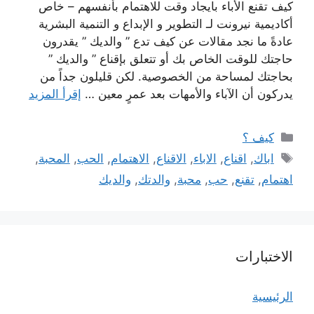
كيف تقنع الأباء بايجاد وقت للاهتمام بأنفسهم – خاص
أكاديمية نيرونت لـ التطوير و الإبداع و التنمية البشرية
عادةً ما نجد مقالات عن كيف تدع ” والديك ” يقدرون
حاجتك للوقت الخاص بك أو تتعلق بإقناع ” والديك ”
بحاجتك لمساحة من الخصوصية. لكن قليلون جداً من
يدركون أن الآباء والأمهات بعد عمرٍ معين …
إقرأ المزيد
التصنيفات
كيف ؟
الوسوم
اباك
,
اقناع
,
الاباء
,
الاقناع
,
الاهتمام
,
الحب
,
المحبة
,
اهتمام
,
تقنع
,
حب
,
محبة
,
والدتك
,
والديك
الاختبارات
الرئيسية