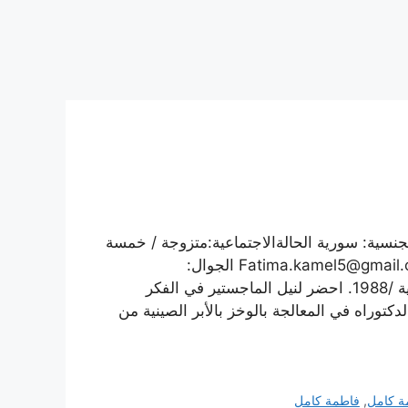
لجنسية: سورية الحالةالاجتماعية:متزوجة / خمسة
Fatima.kamel5@gmail
الجوال:
0932854853 التحصيل العلمي: إجازة في الهندسة المدنية /1988. احضر لنيل الماجستير في الفكر
كتوراه في المعالجة بالوخز بالأبر الصينية من
ة كامل
,
فاطمة كامل