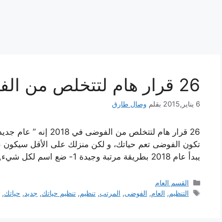
26 قرار هام لتتخلص من الفوضى في 2018
6 يناير,2015
بقلم
وصال طارق
26 قرار هام لتتخلص من 
تكون الفوضى تعم حياتك، و لكن منزلك على الأقل سيكون نظ
يبدأ عام 2018 بطريقة مرتبة وجيدة 1- ضع اسم لكل شيء, و لفعل ذلك اتبع الخطوات …
التصنيفات
القسم العام
الوسوم
التنظيم
,
العام
,
الفوضى
,
المرتب
,
تنظيم
,
تنظيم حياتك
,
جديد
,
حياتك
,