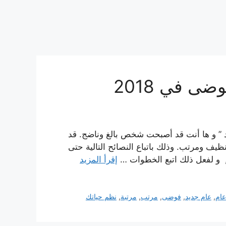
الفوضى في 2018 إنه ” عام جديد ” و ها أنت قد أصبحت شخص بالغ وناضج. قد
يف ومرتب. وذلك باتباع النصائح التالية حتى
إقرأ المزيد
عام
,
عام جديد
,
فوضى
,
مرتب
,
مرتبة
,
نظم حياتك