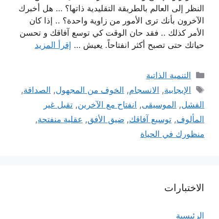
النظر إلى العالم بالطريقة التقليدية ذاتها؟ … هل أخبرك
الآخرون بأنك ترى الأمور من زاوية واحدة؟ .. إذا كان
الأمر كذلك .. فقد حان الوقت كي توسع آفاقك و تحسن
حياتك حتى تصبح أكثر انفتاحاً. يعيش …
إقرأ المزيد
التصنيفات
التنمية الذاتية
الوسوم
الإيجابية
,
الانسجام
,
الخوف من المجهول
,
الصداقة
,
الفشل
,
الموسيقى
,
انفتاح مع الآخرين
,
تقبل غير
المألوف
,
توسيع آفاقك
,
ضيق الأفق
,
عقلية منفتحة
,
منظورك في الحياة
الاختبارات
الرئيسية