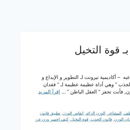
ـ قوة التخيل
ه – أكاديمية نيرونت لـ التطوير و الإبداع و
 الجذب ” وهي أداة عظيمة عظيمة لـ ” فقدان
ن, فأنت تحفز ” العقل الباطن ” …
إقرأ المزيد
طف
,
المشاعر
,
الوزن الزائد
,
انقاص الوزن
,
تطبيق قانون
ان الوزن
,
قانون الجذب
,
قوة التخيل
,
كيف اخسر وزن عن