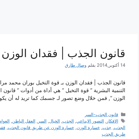
قانون الجذب | فقدان الوزن ب
14 أكتوبر,2014
بقلم
وصال طارق
قانون الجذب | فقدان الوزن بـ قوة التخيل بوران محمد مراعب
التنمية البشرية ” قوة التخيل ” هي أداة من أدوات ” قانون
الوزن “, فمن خلال وضع تصور لـ جسمك كما تريد له أن يكو
التصنيفات
قانون الجذب-السر
الوسوم
الافكار
,
التصور الابداعي
,
الجذب
,
الخيال
,
السر
,
العقل الباطن
,
العوا
الجذب
,
جذب
,
خسارة الوزن
,
خسارة الوزن عن طريق قانون الجذب
,
فقد
طريق الجذب