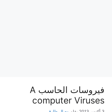
فيروسات الحاسب A
computer Viruses
3 أكتوبر,2013
بقلم
وصال طارق