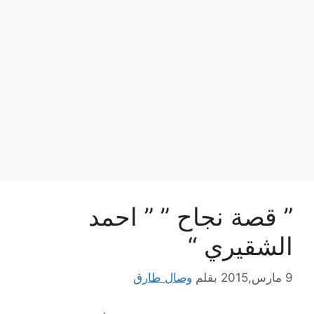
” قصة نجاح ” ” احمد
الشقيري “
9 مارس,2015
بقلم
وصال طارق