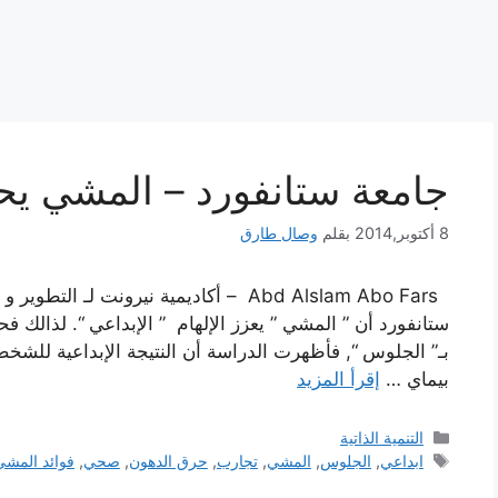
جامعة ستانفورد – المشي يح
8 أكتوبر,2014
بقلم
وصال طارق
Abd Alslam Abo Fars – أكاديمية نيرونت لـ
ستانفورد أن ” المشي ” يعزز الإلهام ” الإبداعي “. لذالك 
بيماي …
إقرأ المزيد
التصنيفات
التنمية الذاتية
الوسوم
ابداعي
,
الجلوس
,
المشي
,
تجارب
,
حرق الدهون
,
صحي
,
فوائد المشي