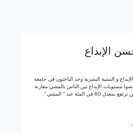
سن الإبداع
 التطوير و الإبداع و التنمية البشرية وجد الباحثون في جامعة
فحصوا مستويات الإبداع بين الناس بالمشي مقارنة
بـ” الجلوس “, فأظهرت الدراسة أن النتيجة الإبداعية للشخص ترتفع بمعدل 60 في المئة عند ” المشي “.