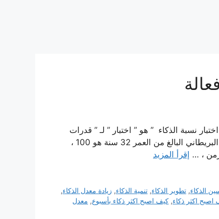
 نيرونت ” اختبار نسبة الذكاء ” هو ” اختبار ” لـ ” قدرات
العقل ” وسرعة البديهة لديك ، متوسط ” نسبة IQ ” للرجل البريطاني البالغ من العمر 32 سنة هو 100 ،
إقرأ المزيد
ين الذكاء
,
تطوير الذكاء
,
تنمية الذكاء
,
زيادة معدل الذكاء
,
 اصبح اكثر ذكاء
,
كيف اصبح اكثر ذكاء بأسبوع
,
معدل